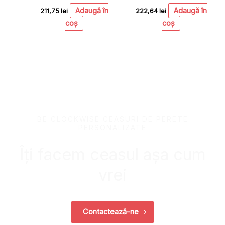
Adaugă în
Adaugă în
211,75
lei
222,64
lei
coș
coș
BE CLOCKWISE CEASURI DE PERETE
PERSONALIZATE
Îți facem ceasul așa cum
vrei
Contactează-ne