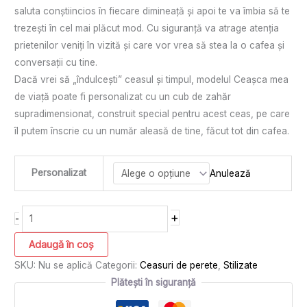
saluta conștiincios în fiecare dimineață și apoi te va îmbia să te
trezești în cel mai plăcut mod. Cu siguranță va atrage atenția
prietenilor veniți în vizită și care vor vrea să stea la o cafea și
conversații cu tine.
Dacă vrei să „îndulcești” ceasul și timpul, modelul Ceașca mea
de viață poate fi personalizat cu un cub de zahăr
supradimensionat, construit special pentru acest ceas, pe care
îl putem înscrie cu un număr aleasă de tine, făcut tot din cafea.
Personalizat
Anulează
+
-
Adaugă în coș
SKU:
Nu se aplică
Categorii:
Ceasuri de perete
,
Stilizate
Plătești în siguranță