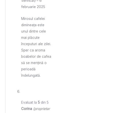
verificat)
–
6
februarie 2025
Mirosul cafelei
dimineața este
unul dintre cele
mai plăcute
începuturi ale zilei.
Sper ca aroma
boabelor de cafea
să se mențină o
perioadă
îndelungată.
Evaluat la
5
din 5
Corina
(proprietar