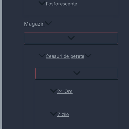
Fosforescente
Magazin
Ceasuri de perete
24 Ore
7 zile