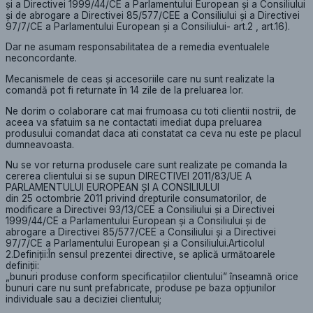
și a Directivei 1999/44/CE a Parlamentului European și a Consiliului
și de abrogare a Directivei 85/577/CEE a Consiliului și a Directivei
97/7/CE a Parlamentului European și a Consiliului- art.2 , art.16).
Dar ne asumam responsabilitatea de a remedia eventualele
neconcordante.
Mecanismele de ceas și accesoriile care nu sunt realizate la
comandă pot fi returnate în 14 zile de la preluarea lor.
Ne dorim o colaborare cat mai frumoasa cu toti clientii nostrii, de
aceea va sfatuim sa ne contactati imediat dupa preluarea
produsului comandat daca ati constatat ca ceva nu este pe placul
dumneavoasta.
Nu se vor returna produsele care sunt realizate pe comanda la
cererea clientului si se supun DIRECTIVEI 2011/83/UE A
PARLAMENTULUI EUROPEAN ȘI A CONSILIULUI
din 25 octombrie 2011 privind drepturile consumatorilor, de
modificare a Directivei 93/13/CEE a Consiliului și a Directivei
1999/44/CE a Parlamentului European și a Consiliului și de
abrogare a Directivei 85/577/CEE a Consiliului și a Directivei
97/7/CE a Parlamentului European și a Consiliului.Articolul
2.Definiții:În sensul prezentei directive, se aplică următoarele
definiții:
„bunuri produse conform specificațiilor clientului” înseamnă orice
bunuri care nu sunt prefabricate, produse pe baza opțiunilor
individuale sau a deciziei clientului;