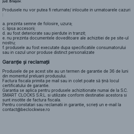
jud. Brașov.
Produsele nu vor putea fi returnate/ inlocuite in urmatoarele cazuri
:
a. prezinta semne de folosire, uzura;
c. lipsa accesorii;
d. au fost deteriorate sau pierdute in tranzit;
e. nu prezinta documentele doveditoare ale achizitiei de pe site-ul
nostru;
f. produsele au fost executate dupa specificatiile consumatorului
sau in cazul unor produse distinct personalizate
Garanție și reclamații
Produsele de pe acest site au un termen de garantie de 36 de luni
din momentul preluarii produsului.
Factura fiscala primita pe mail sau in colet poate să țină locul
certificatului de garantie.
Garantia se aplica pentru produsele achizitionate numai de la S.C.
SMART CLOCKS S.R.L. si utilizate conform destinatiei acestora si
sunt insotite de factura fiscala.
Pentru constatari sau reclamatii in garantie, scrieți un e-mail la
contact@beclockwise.ro