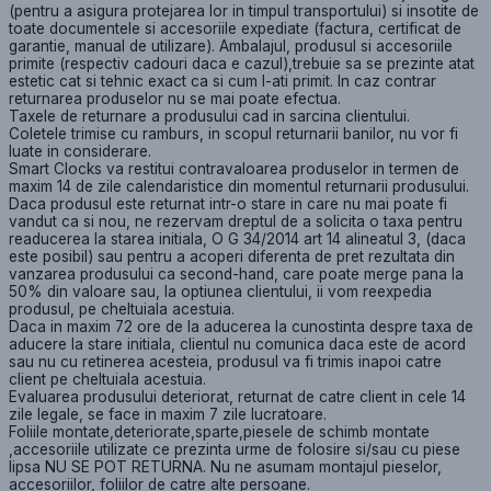
(pentru a asigura protejarea lor in timpul transportului) si insotite de
toate documentele si accesoriile expediate (factura, certificat de
garantie, manual de utilizare). Ambalajul, produsul si accesoriile
primite (respectiv cadouri daca e cazul),trebuie sa se prezinte atat
estetic cat si tehnic exact ca si cum l-ati primit. In caz contrar
returnarea produselor nu se mai poate efectua.
Taxele de returnare a produsului cad in sarcina clientului.
Coletele trimise cu ramburs, in scopul returnarii banilor, nu vor fi
luate in considerare.
Smart Clocks va restitui contravaloarea produselor in termen de
maxim 14 de zile calendaristice din momentul returnarii produsului.
Daca produsul este returnat intr-o stare in care nu mai poate fi
vandut ca si nou, ne rezervam dreptul de a solicita o taxa pentru
readucerea la starea initiala, O G 34/2014 art 14 alineatul 3, (daca
este posibil) sau pentru a acoperi diferenta de pret rezultata din
vanzarea produsului ca second-hand, care poate merge pana la
50% din valoare sau, la optiunea clientului, ii vom reexpedia
produsul, pe cheltuiala acestuia.
Daca in maxim 72 ore de la aducerea la cunostinta despre taxa de
aducere la stare initiala, clientul nu comunica daca este de acord
sau nu cu retinerea acesteia, produsul va fi trimis inapoi catre
client pe cheltuiala acestuia.
Evaluarea produsului deteriorat, returnat de catre client in cele 14
zile legale, se face in maxim 7 zile lucratoare.
Foliile montate,deteriorate,sparte,piesele de schimb montate
,accesoriile utilizate ce prezinta urme de folosire si/sau cu piese
lipsa NU SE POT RETURNA. Nu ne asumam montajul pieselor,
accesoriilor, foliilor de catre alte persoane.