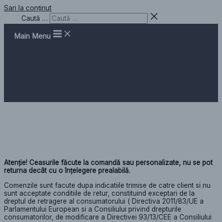
Sari la conținut
Caută …
Main Menu
Politica de retur
Atenție! Ceasurile făcute la comandă sau personalizate, nu se pot
returna decât cu o înțelegere prealabilă.
Comenzile sunt facute dupa indicatiile trimise de catre client si nu
sunt acceptate conditiile de retur, constituind exceptari de la
dreptul de retragere al consumatorului ( Directiva 2011/83/UE a
Parlamentului European si a Consiliului privind drepturile
consumatorilor, de modificare a Directivei 93/13/CEE a Consiliului