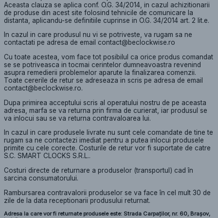
Aceasta clauza se aplica conf. O.G. 34/2014, in cazul achizitionarii
de produse din acest site folosind tehnicile de comunicare la
distanta, aplicandu-se definitiile cuprinse in O.G. 34/2014 art. 2 lit.e.
In cazul in care produsul nu vi se potriveste, va rugam sa ne
contactati pe adresa de email contact@beclockwise.ro
Cu toate acestea, vom face tot posibilul ca orice produs comandat
se se potriveasca in tocmai cerintelor dumneavoastra revenind
asupra remedierii problemelor aparute la finalizarea comenzii.
Toate cererile de retur se adreseaza in scris pe adresa de email
contact@beclockwise.ro.
Dupa primirea acceptului scris al operatului nostru de pe aceasta
adresa, marfa se va returna prin firma de curierat, iar produsul se
va inlocui sau se va returna contravaloarea lui.
In cazul in care produsele livrate nu sunt cele comandate de tine te
rugam sa ne contactezi imediat pentru a putea inlocui produsele
primite cu cele corecte. Costurile de retur vor fi suportate de catre
S.C. SMART CLOCKS S.R.L..
Costuri directe de returnare a produselor (transportul) cad în
sarcina consumatorului.
Rambursarea contravalorii produselor se va face în cel mult 30 de
zile de la data receptionarii produsului returnat.
Adresa la care vor fi returnate produsele este: Strada Carpaților, nr. 60, Brașov,