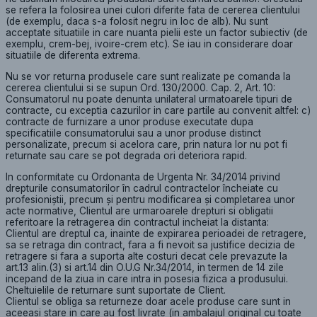
se refera la folosirea unei culori diferite fata de cererea clientului
(de exemplu, daca s-a folosit negru in loc de alb). Nu sunt
acceptate situatiile in care nuanta pielii este un factor subiectiv (de
exemplu, crem-bej, ivoire-crem etc). Se iau in considerare doar
situatiile de diferenta extrema.
Nu se vor returna produsele care sunt realizate pe comanda la
cererea clientului si se supun Ord. 130/2000. Cap. 2, Art. 10:
Consumatorul nu poate denunta unilateral urmatoarele tipuri de
contracte, cu exceptia cazurilor in care partile au convenit altfel: c)
contracte de furnizare a unor produse executate dupa
specificatiile consumatorului sau a unor produse distinct
personalizate, precum si acelora care, prin natura lor nu pot fi
returnate sau care se pot degrada ori deteriora rapid.
In conformitate cu Ordonanta de Urgenta Nr. 34/2014 privind
drepturile consumatorilor în cadrul contractelor încheiate cu
profesioniştii, precum şi pentru modificarea şi completarea unor
acte normative, Clientul are urmaroarele drepturi si obligatii
referitoare la retragerea din contractul incheiat la distanta:
Clientul are dreptul ca, inainte de expirarea perioadei de retragere,
sa se retraga din contract, fara a fi nevoit sa justifice decizia de
retragere si fara a suporta alte costuri decat cele prevazute la
art.13 alin.(3) si art.14 din O.U.G Nr.34/2014, in termen de 14 zile
incepand de la ziua in care intra in posesia fizica a produsului.
Cheltuielile de returnare sunt suportate de Client.
Clientul se obliga sa returneze doar acele produse care sunt in
aceeasi stare in care au fost livrate (in ambalajul original cu toate