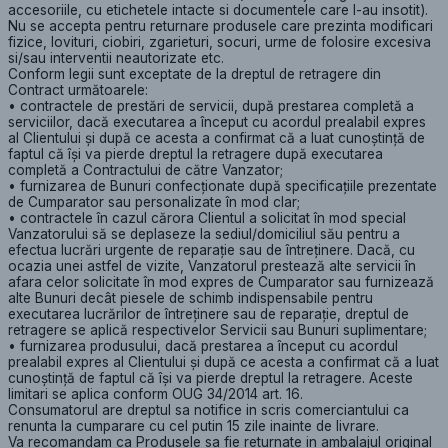
accesoriile, cu etichetele intacte si documentele care l-au insotit).
Nu se accepta pentru returnare produsele care prezinta modificari
fizice, lovituri, ciobiri, zgarieturi, socuri, urme de folosire excesiva
si/sau interventii neautorizate etc.
Conform legii sunt exceptate de la dreptul de retragere din
Contract următoarele:
• contractele de prestări de servicii, după prestarea completă a
serviciilor, dacă executarea a început cu acordul prealabil expres
al Clientului şi după ce acesta a confirmat că a luat cunoştinţă de
faptul că îşi va pierde dreptul la retragere după executarea
completă a Contractului de către Vanzator;
• furnizarea de Bunuri confecţionate după specificaţiile prezentate
de Cumparator sau personalizate în mod clar;
• contractele în cazul cărora Clientul a solicitat în mod special
Vanzatorului să se deplaseze la sediul/domiciliul său pentru a
efectua lucrări urgente de reparaţie sau de întreţinere. Dacă, cu
ocazia unei astfel de vizite, Vanzatorul prestează alte servicii în
afara celor solicitate în mod expres de Cumparator sau furnizează
alte Bunuri decât piesele de schimb indispensabile pentru
executarea lucrărilor de întreţinere sau de reparaţie, dreptul de
retragere se aplică respectivelor Servicii sau Bunuri suplimentare;
• furnizarea produsului, dacă prestarea a început cu acordul
prealabil expres al Clientului şi după ce acesta a confirmat că a luat
cunoştinţă de faptul că îşi va pierde dreptul la retragere. Aceste
limitari se aplica conform OUG 34/2014 art. 16.
Consumatorul are dreptul sa notifice in scris comerciantului ca
renunta la cumparare cu cel putin 15 zile inainte de livrare.
Va recomandam ca Produsele sa fie returnate in ambalajul original