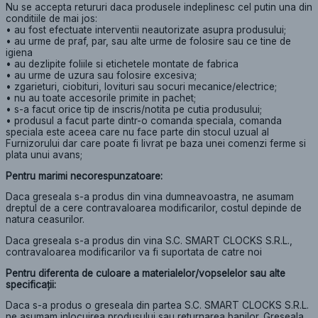
Nu se accepta retururi daca produsele indeplinesc cel putin una din
conditiile de mai jos:
• au fost efectuate interventii neautorizate asupra produsului;
• au urme de praf, par, sau alte urme de folosire sau ce tine de
igiena
• au dezlipite foliile si etichetele montate de fabrica
• au urme de uzura sau folosire excesiva;
• zgarieturi, ciobituri, lovituri sau socuri mecanice/electrice;
• nu au toate accesorile primite in pachet;
• s-a facut orice tip de inscris/notita pe cutia produsului;
• produsul a facut parte dintr-o comanda speciala, comanda
speciala este aceea care nu face parte din stocul uzual al
Furnizorului dar care poate fi livrat pe baza unei comenzi ferme si
plata unui avans;
Pentru marimi necorespunzatoare:
Daca greseala s-a produs din vina dumneavoastra, ne asumam
dreptul de a cere contravaloarea modificarilor, costul depinde de
natura ceasurilor.
Daca greseala s-a produs din vina S.C. SMART CLOCKS S.R.L.,
contravaloarea modificarilor va fi suportata de catre noi
Pentru diferenta de culoare a materialelor/vopselelor sau alte
specificații:
Daca s-a produs o greseala din partea S.C. SMART CLOCKS S.R.L.
ne asumam inlocuirea produsului sau returnarea banilor. Greseala