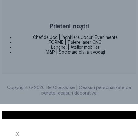
Prietenii noștri
Chef de Joc | Închiriere Jocuri Evenimente
FORME | Tăiere laser CNC
Lenghel | Atelier mobilier
M&P | Societate civilă avocați
Copyright © 2026 Be Clockwise | Ceasuri personalizate de
perete, ceasuri decorative
Scroll to Top