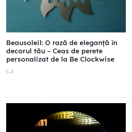
perete
personalizat
de
la
Be
Beausoleil: O rază de eleganță în
Clockwise
decorul tău – Ceas de perete
personalizat de la Be Clockwise
[…]
Oglindă
infinită,
ceasuri
cu