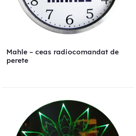
Mahle – ceas radiocomandat de
perete
Oglinda,
oglinjoară,
care-
i
cel