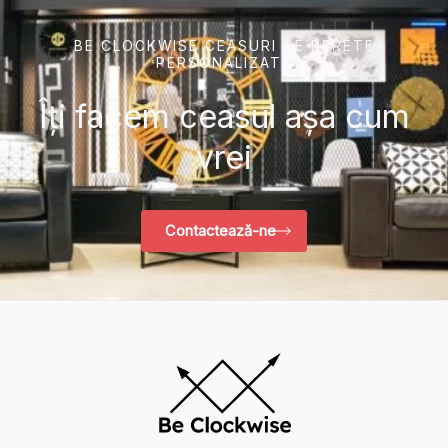
BE CLOCKWISE CEASURI DE PERETE
PERSONALIZATE
Îți facem ceasul așa cum
vrei
Contactează-ne