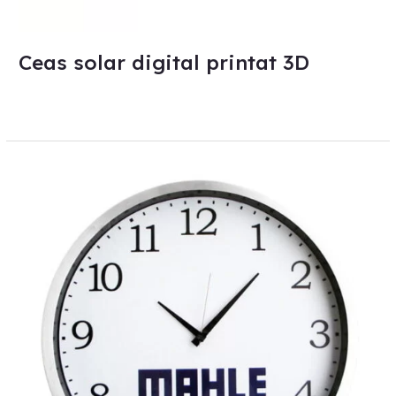
Ceas solar digital printat 3D
Mahle
–
ceas
radiocomandat
de
perete