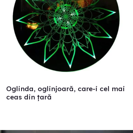
mai
ceas
din
țară
Oglinda, oglinjoară, care-i cel mai
ceas din țară