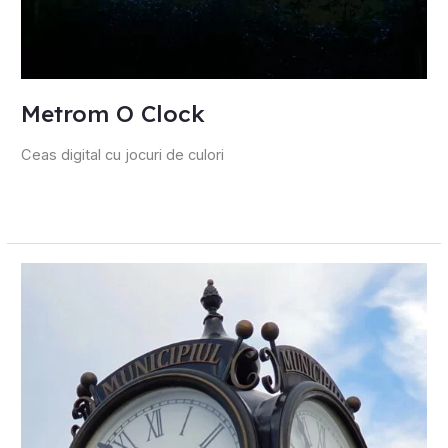
Metrom O Clock
Ceas digital cu jocuri de culori
Ceasuri
ornamentale
de
exterior
cu
sincronizare
GPS