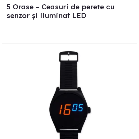
5 Orase – Ceasuri de perete cu
senzor și iluminat LED
Goliat
ceas
de
mână