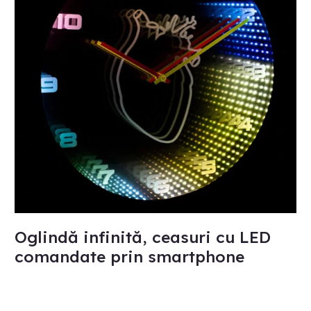
LED
comandate
prin
smartphone
Oglindă infinită, ceasuri cu LED
comandate prin smartphone