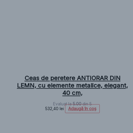
Ceas de peretere ANTIORAR DIN
LEMN, cu elemente metalice, elegant,
40 cm,
Evaluat la
5.00
din 5
Adaugă în coș
532,40
lei