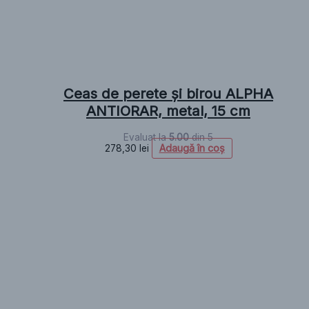
Ceas de perete și birou ALPHA
ANTIORAR, metal, 15 cm
Evaluat la
5.00
din 5
Adaugă în coș
278,30
lei