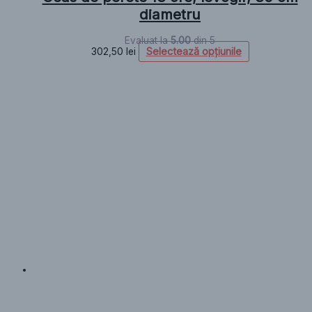
diametru
Evaluat la
5.00
din 5
Selectează opțiunile
302,50
lei