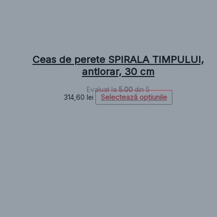
Ceas de perete SPIRALA TIMPULUI,
antiorar, 30 cm
Evaluat la
5.00
din 5
Selectează opțiunile
314,60
lei