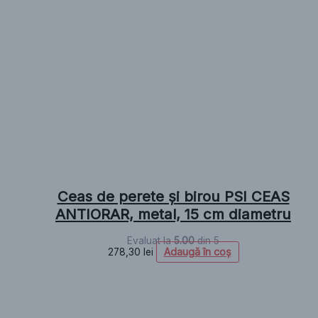
Ceas de perete și birou PSI CEAS
ANTIORAR, metal, 15 cm diametru
Evaluat la
5.00
din 5
Adaugă în coș
278,30
lei