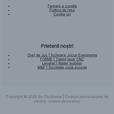
Termeni și condiții
Politica de retur
Cookie-uri
Prietenii noștri
Chef de Joc | Închiriere Jocuri Evenimente
FORME | Tăiere laser CNC
Lenghel | Atelier mobilier
M&P | Societate civilă avocați
Copyright © 2026 Be Clockwise | Ceasuri personalizate de
perete, ceasuri decorative