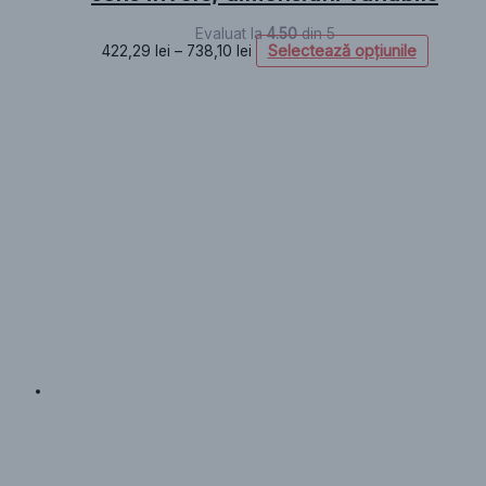
Evaluat la
4.50
din 5
Selectează opțiunile
422,29
lei
–
738,10
lei