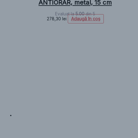
ANTIORAR, metal, 15 cm
Evaluat la
5.00
din 5
Adaugă în coș
278,30
lei