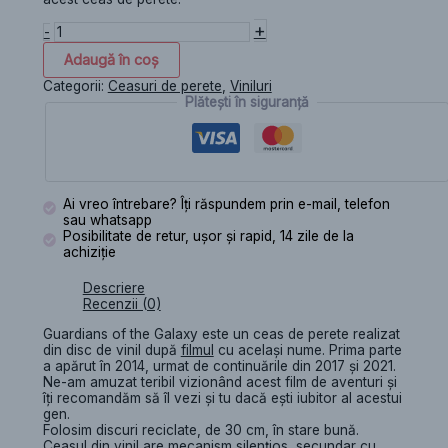
+
-
Adaugă în coș
Categorii:
Ceasuri de perete
,
Viniluri
Plătești în siguranță
Ai vreo întrebare? Îți răspundem prin e-mail, telefon
sau whatsapp
Posibilitate de retur, ușor și rapid, 14 zile de la
achiziție
Descriere
Recenzii (0)
Guardians of the Galaxy este un ceas de perete realizat
din disc de vinil după
filmul
cu același nume. Prima parte
a apărut în 2014, urmat de continuările din 2017 și 2021.
Ne-am amuzat teribil vizionând acest film de aventuri și
îți recomandăm să îl vezi și tu dacă ești iubitor al acestui
gen.
Folosim discuri reciclate, de 30 cm, în stare bună.
Ceasul din vinil are mecanism
silenţios
, secundar cu