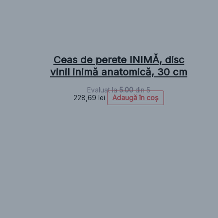
Ceas de perete INIMĂ, disc
vinil inimă anatomică, 30 cm
Evaluat la
5.00
din 5
Adaugă în coș
228,69
lei