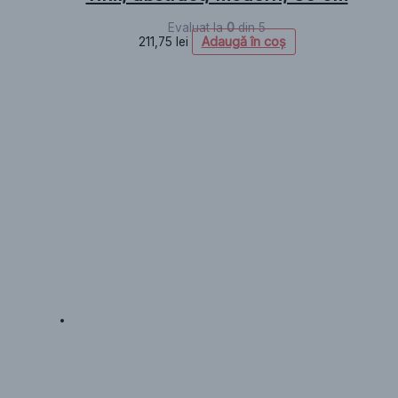
Evaluat la
0
din 5
Adaugă în coș
211,75
lei