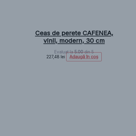
Ceas de perete CAFENEA,
vinil, modern, 30 cm
Evaluat la
5.00
din 5
Adaugă în coș
227,48
lei