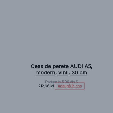
Ceas de perete AUDI A5,
modern, vinil, 30 cm
Evaluat la
5.00
din 5
Adaugă în coș
212,96
lei