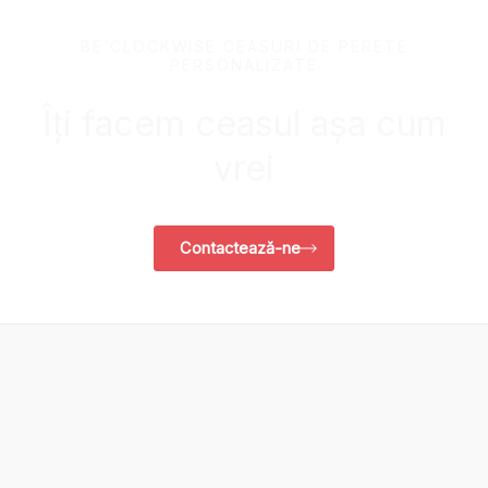
BE CLOCKWISE CEASURI DE PERETE
PERSONALIZATE
Îți facem ceasul așa cum
vrei
Contactează-ne