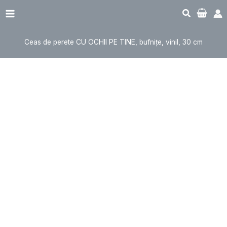
Sari
Cantitate
Main
la
Ceas
Menu
conținut
de
Ceas de perete CU OCHII PE TINE, bufnițe, vinil, 30 cm
perete
CU
OCHII
PE
TINE,
bufnițe,
vinil,
30
cm