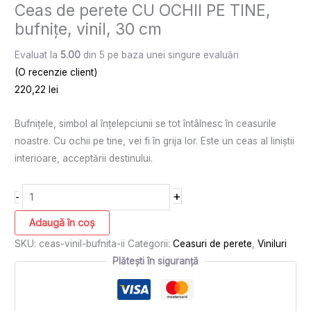
Ceas de perete CU OCHII PE TINE,
bufnițe, vinil, 30 cm
Evaluat la
5.00
din 5 pe baza unei singure evaluări
(O recenzie client)
220,22
lei
Bufnițele, simbol al înțelepciunii se tot întâlnesc în ceasurile
noastre. Cu ochii pe tine, vei fi în grija lor. Este un ceas al liniștii
interioare, acceptării destinului.
+
-
Adaugă în coș
SKU:
ceas-vinil-bufnita-ii
Categorii:
Ceasuri de perete
,
Viniluri
Plătești în siguranță