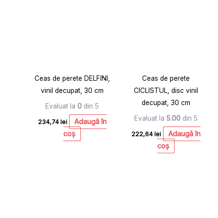
Ceas de perete DELFINI,
Ceas de perete
vinil decupat, 30 cm
CICLISTUL, disc vinil
decupat, 30 cm
Evaluat la
0
din 5
Evaluat la
5.00
din 5
Adaugă în
234,74
lei
coș
Adaugă în
222,64
lei
coș