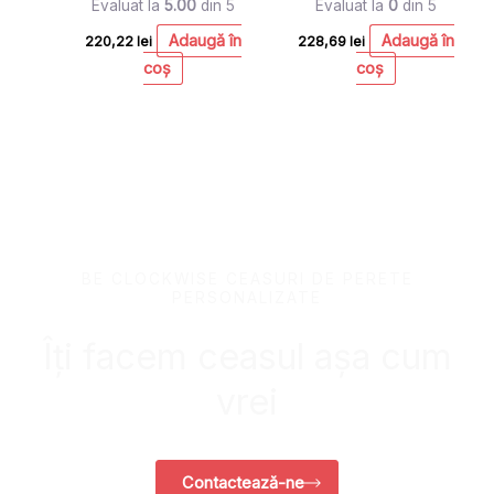
Evaluat la
5.00
din 5
Evaluat la
0
din 5
Adaugă în
Adaugă în
220,22
lei
228,69
lei
coș
coș
BE CLOCKWISE CEASURI DE PERETE
PERSONALIZATE
Îți facem ceasul așa cum
vrei
Contactează-ne