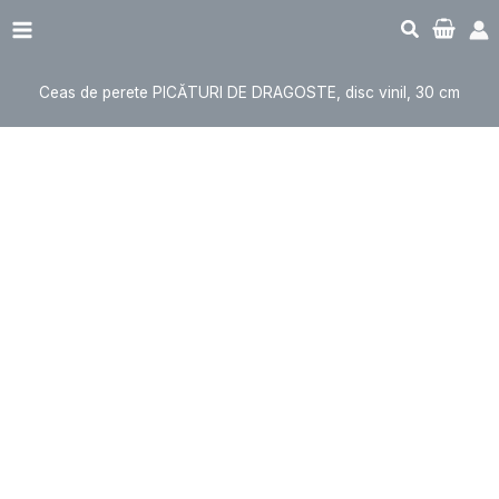
Sari
Cantitate
Main
la
Ceas
Menu
conținut
de
Ceas de perete PICĂTURI DE DRAGOSTE, disc vinil, 30 cm
perete
PICĂTURI
DE
DRAGOSTE,
disc
vinil,
30
cm