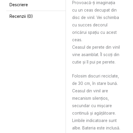
Provoacă-ți imaginația
Descriere
cu un ceas decupat din
Recenzii (0)
disc de vinil. Vei schimba
cu succes decorul
oricărui spaţiu cu acest
ceas.
Ceasul de perete din vinil
vine asamblat. Îl scoți din
cutie și îl pui pe perete.
Folosim discuri reciclate,
de 30 cm, în stare bună.
Ceasul din vinil are
mecanism silenţios,
secundar cu mişcare
continuă și agățătoare.
Limbile indicatoare sunt
albe. Bateria este inclusă.