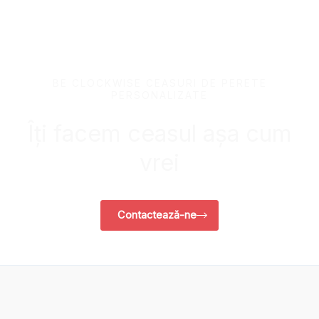
BE CLOCKWISE CEASURI DE PERETE
PERSONALIZATE
Îți facem ceasul așa cum
vrei
Contactează-ne