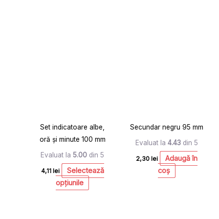
Acest
produs
are
mai
multe
variații.
Opțiunile
pot
Set indicatoare albe,
Secundar negru 95 mm
fi
oră și minute 100 mm
alese
Evaluat la
4.43
din 5
în
Evaluat la
5.00
din 5
Adaugă în
2,30
lei
pagina
Selectează
coș
4,11
lei
produsului.
opțiunile