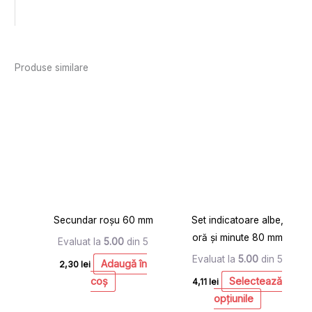
Produse similare
Acest
produs
are
mai
multe
variații.
Opțiunile
pot
Secundar roșu 60 mm
Set indicatoare albe,
fi
oră și minute 80 mm
alese
Evaluat la
5.00
din 5
în
Evaluat la
5.00
din 5
Adaugă în
2,30
lei
pagina
coș
Selectează
4,11
lei
produsului.
opțiunile