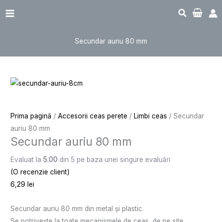
Sari
Cantitate
Main
la
Secundar
Menu
conținut
auriu
Secundar auriu 80 mm
80
mm
Prima pagină
/
Accesorii ceas perete
/
Limbi ceas
/ Secundar
auriu 80 mm
Secundar auriu 80 mm
Evaluat la
5.00
din 5 pe baza unei singure evaluări
(O recenzie client)
6,29
lei
Secundar auriu 80 mm din metal și plastic.
Se potrivește la toate mecanismele de ceas, de pe site.