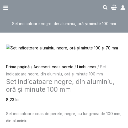
Sari
Cantitate
Main
la
Set
Menu
conținut
indicatoare
Set indicatoare negre, din aluminiu, oră și minute 100 mm
negre,
din
aluminiu,
oră
și
minute
Prima pagină
/
Accesorii ceas perete
/
Limbi ceas
/ Set
100
indicatoare negre, din aluminiu, oră și minute 100 mm
mm
Set indicatoare negre, din aluminiu,
oră și minute 100 mm
8,23
lei
Set indicatoare ceas de perete, negre, cu lungimea de 100 mm,
din aluminiu.