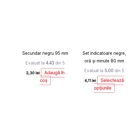
produs
are
mai
multe
variații.
Opțiunile
pot
Secundar negru 95 mm
Set indicatoare negre,
fi
oră și minute 80 mm
alese
Evaluat la
4.43
din 5
în
Evaluat la
5.00
din 5
Adaugă în
2,30
lei
pagina
coș
Selectează
4,11
lei
produsului.
opțiunile
Acest
produs
are
mai