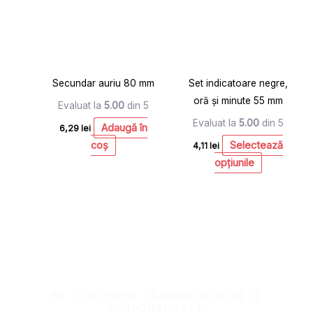
multe
variații.
Opțiunile
pot
Secundar auriu 80 mm
Set indicatoare negre,
fi
oră și minute 55 mm
alese
Evaluat la
5.00
din 5
în
Evaluat la
5.00
din 5
Adaugă în
6,29
lei
pagina
coș
Selectează
4,11
lei
produsului.
opțiunile
BE CLOCKWISE CEASURI DE PERETE
PERSONALIZATE