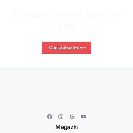
Îți facem ceasul așa cum
vrei
Contactează-ne
Magazin