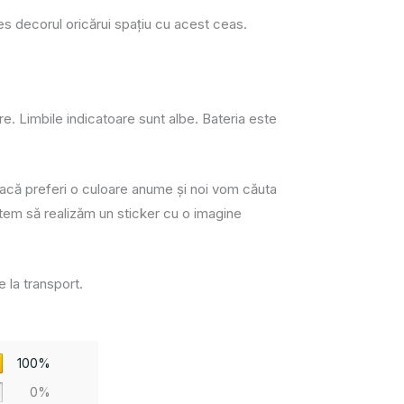
s decorul oricărui spaţiu cu acest ceas.
e. Limbile indicatoare sunt albe. Bateria este
ici dacă preferi o culoare anume și noi vom căuta
utem să realizăm un sticker cu o imagine
e la transport.
100%
0%