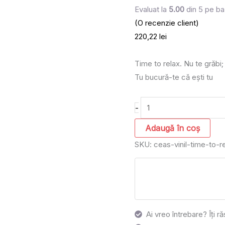
Evaluat la
5.00
din 5 pe ba
(O recenzie client)
220,22
lei
Time to relax. Nu te grăbi;
Tu bucură-te că ești tu
-
Adaugă în coș
SKU:
ceas-vinil-time-to-r
Ai vreo întrebare? Îți 