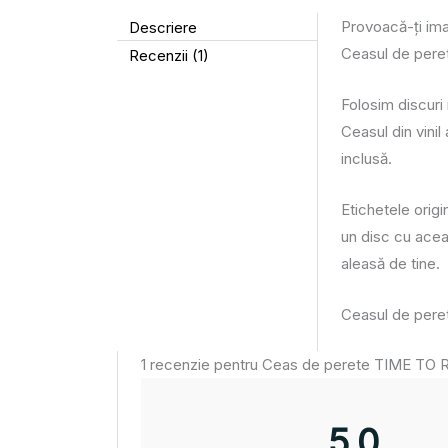
Descriere
Provoacă-ți ima
Ceasul de perete 
Recenzii (1)
Folosim discuri 
Ceasul din vini
inclusă.
Etichetele origi
un disc cu aceas
aleasă de tine.
Ceasul de perete
1 recenzie pentru
Ceas de perete TIME TO RE
5,0