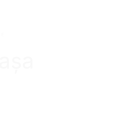
TE
 așa