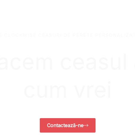
E CLOCKWISE CEASURI DE PERETE PERSONALIZA
 facem ceasul
cum vrei
Contactează-ne