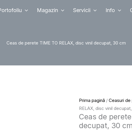
Cantitate
Portofoliu
Magazin
Servicii
Info
Ceas
de
perete
TIME
Ceas de perete TIME TO RELAX, disc vinil decupat, 30 cm
TO
RELAX,
disc
vinil
decupat,
30
cm
Prima pagină
/
Ceasuri de
RELAX, disc vinil decupat
Ceas de perete
decupat, 30 c