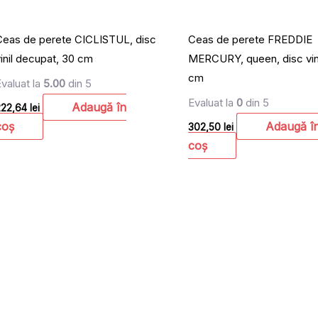
Ceas de perete CICLISTUL, disc
Ceas de perete FREDDIE
vinil decupat, 30 cm
MERCURY, queen, disc vini
cm
Evaluat la
5.00
din 5
Evaluat la
0
din 5
Adaugă în
222,64
lei
coș
Adaugă î
302,50
lei
coș