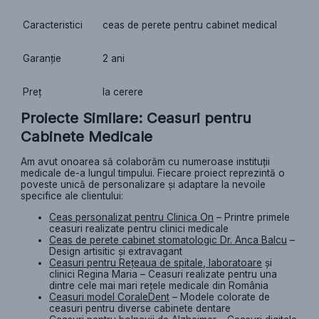
Caracteristici
ceas de perete pentru cabinet medical
Garanție
2 ani
Preț
la cerere
Proiecte Similare: Ceasuri pentru
Cabinete Medicale
Am avut onoarea să colaborăm cu numeroase instituții
medicale de-a lungul timpului. Fiecare proiect reprezintă o
poveste unică de personalizare și adaptare la nevoile
specifice ale clientului:
Ceas personalizat pentru Clinica On
– Printre primele
ceasuri realizate pentru clinici medicale
Ceas de perete cabinet stomatologic Dr. Anca Balcu
–
Design artisitic și extravagant
Ceasuri pentru Rețeaua de spitale, laboratoare
și
clinici Regina Maria – Ceasuri realizate pentru una
dintre cele mai mari rețele medicale din România
Ceasuri model CoraleDent
– Modele colorate de
ceasuri pentru diverse cabinete dentare