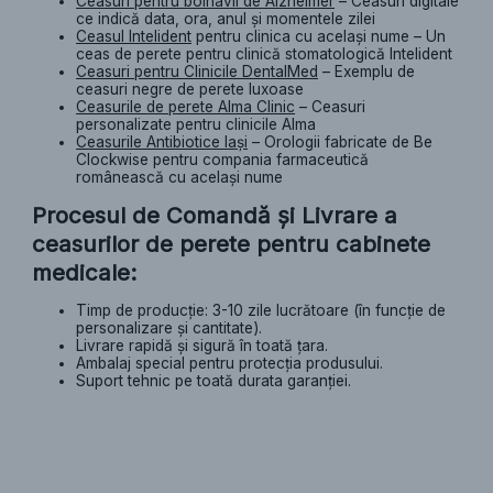
Ceasuri pentru bolnavii de Alzheimer
– Ceasuri digitale
ce indică data, ora, anul și momentele zilei
Ceasul Intelident
pentru clinica cu același nume – Un
ceas de perete pentru clinică stomatologică Intelident
Ceasuri pentru
Clinicile
DentalMed
– Exemplu de
ceasuri negre de perete luxoase
Ceasurile de perete Alma Clinic
– Ceasuri
personalizate pentru clinicile Alma
Ceasurile Antibiotice Iași
– Orologii fabricate de Be
Clockwise pentru compania farmaceutică
românească cu același nume
Procesul de Comandă și Livrare a
ceasurilor de perete pentru cabinete
medicale:
Timp de producție: 3-10 zile lucrătoare (în funcție de
personalizare și cantitate).
Livrare rapidă și sigură în toată țara.
Ambalaj special pentru protecția produsului.
Suport tehnic pe toată durata garanției.