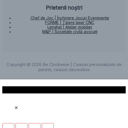
Prietenii noștri
Chef de Joc | Închiriere Jocuri Evenimente
FORME | Tăiere laser CNC
Lenghel | Atelier mobilier
M&P | Societate civilă avocați
Copyright © 2026 Be Clockwise | Ceasuri personalizate de
perete, ceasuri decorative
Scroll to Top