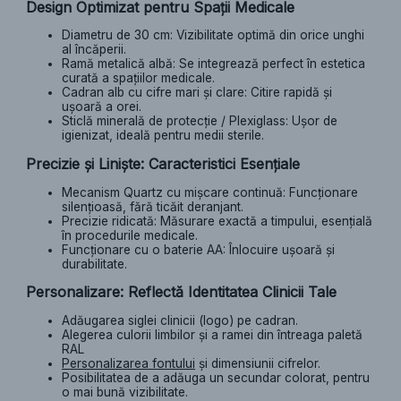
Design Optimizat pentru Spații Medicale
Diametru de 30 cm: Vizibilitate optimă din orice unghi
al încăperii.
Ramă metalică albă: Se integrează perfect în estetica
curată a spațiilor medicale.
Cadran alb cu cifre mari și clare: Citire rapidă și
ușoară a orei.
Sticlă minerală de protecție / Plexiglass: Ușor de
igienizat, ideală pentru medii sterile.
Precizie și Liniște: Caracteristici Esențiale
Mecanism Quartz cu mișcare continuă: Funcționare
silențioasă, fără ticăit deranjant.
Precizie ridicată: Măsurare exactă a timpului, esențială
în procedurile medicale.
Funcționare cu o baterie AA: Înlocuire ușoară și
durabilitate.
Personalizare: Reflectă Identitatea Clinicii Tale
Adăugarea siglei clinicii (logo) pe cadran.
Alegerea culorii limbilor și a ramei din întreaga paletă
RAL
Personalizarea fontului
și dimensiunii cifrelor.
Posibilitatea de a adăuga un secundar colorat, pentru
o mai bună vizibilitate.