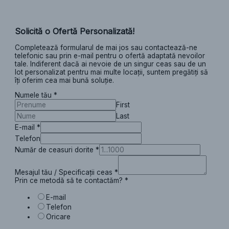
Solicită o Ofertă Personalizată!
Completează formularul de mai jos sau contactează-ne
telefonic sau prin e-mail pentru o ofertă adaptată nevoilor
tale. Indiferent dacă ai nevoie de un singur ceas sau de un
lot personalizat pentru mai multe locații, suntem pregătiți să
îți oferim cea mai bună soluție.
Numele tău
*
First
Last
E-mail
*
Telefon
Număr de ceasuri dorite
*
Mesajul tău / Specificații ceas
*
Prin ce metodă să te contactăm?
*
E-mail
Telefon
Oricare