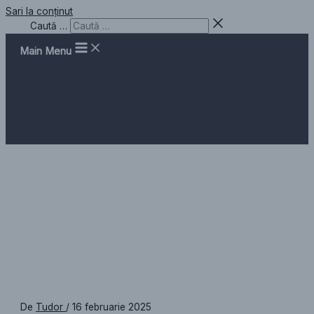
Sari la conținut
Caută …
Main Menu
Ceas de perete pentru clinici și
cabinete medicale: Design curat
și precizie pentru clinica ta
De
Tudor
/
16 februarie 2025