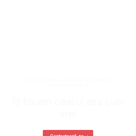
BE CLOCKWISE CEASURI DE PERETE
PERSONALIZATE
Îți facem ceasul așa cum
vrei