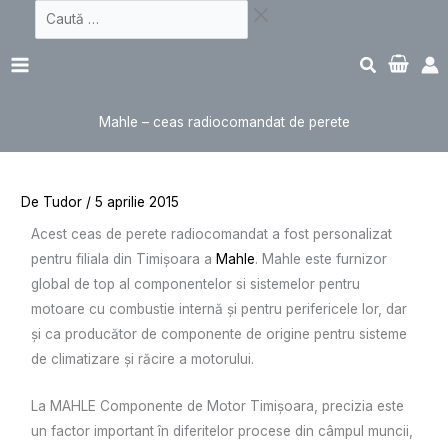
Sari
Caută
Scroll
la
…
Main
to
conținut
Menu
Top
Mahle – ceas radiocomandat de perete
De
Tudor
/
5 aprilie 2015
Acest ceas de perete radiocomandat a fost personalizat
pentru filiala din Timișoara a
Mahle
. Mahle este furnizor
global de top al componentelor si sistemelor pentru
motoare cu combustie internă și pentru perifericele lor, dar
și ca producător de componente de origine pentru sisteme
de climatizare și răcire a motorului.
La MAHLE Componente de Motor Timișoara, precizia este
un factor important în diferitelor procese din câmpul muncii,