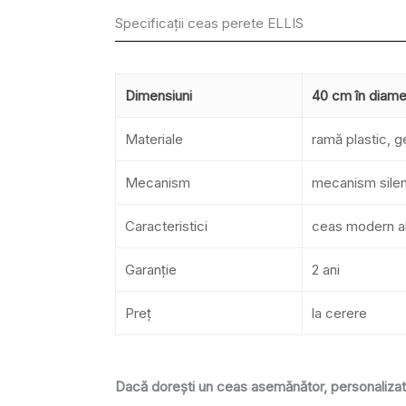
Specificații ceas perete ELLIS
Dimensiuni
40 cm în diame
Materiale
ramă plastic, g
Mecanism
mecanism silenț
Caracteristici
ceas modern al
Garanție
2 ani
Preț
la cerere
Dacă dorești un ceas asemănător, personalizat 