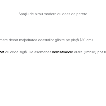
Spațiu de birou modern cu ceas de perete
.
are decât majoritatea ceasurilor găsite pe piață (30 cm).
izat
cu orice siglă. De asemenea
indicatoarele
orare (limbile) pot fi 