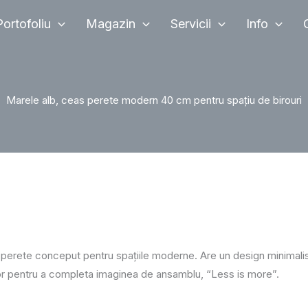
Portofoliu
Magazin
Servicii
Info
Marele alb, ceas perete modern 40 cm pentru spațiu de birouri
erete conceput pentru spațiile moderne. Are un design minimalist
rior pentru a completa imaginea de ansamblu, “Less is more”.