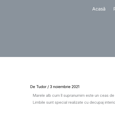
Sari
Acasă
la
conținut
De
Tudor
/
3 noiembrie 2021
Marele alb cum îl supranumim este un ceas de p
Limbile sunt special realizate cu decupaj inte