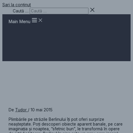
Sari la conținut
Caută …
Main Menu
Ceasul lui Don Quijote
De
Tudor
/
10 mai 2015
Plimbările pe străzile Berlinului îți pot oferi surprize
neașteptate. Poți descoperi obiecte aparent banale, pe care
imaginația și noaptea, ”sfetnic bun”, le transformă în opere