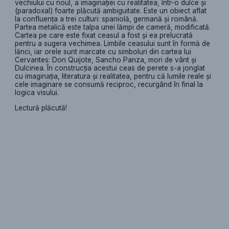
vechiului cu noul, a imaginației cu realitatea, într-o dulce şi
(paradoxal) foarte plăcută ambiguitate. Este un obiect aflat
la confluența a trei culturi: spaniolă, germană și română.
Partea metalică este talpa unei lămpi de cameră, modificată.
Cartea pe care este fixat ceasul a fost și ea prelucrată
pentru a sugera vechimea. Limbile ceasului sunt în formă de
lănci, iar orele sunt marcate cu simboluri din cartea lui
Cervantes: Don Quijote, Sancho Panza, mori de vânt și
Dulcinea. În construcţia acestui ceas de perete s-a jonglat
cu imaginaţia, literatura şi realitatea, pentru că lumile reale şi
cele imaginare se consumă reciproc, recurgând în final la
logica visului.
Lectură plăcută!