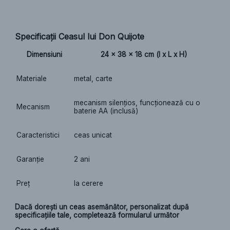
Specificații Ceasul lui Don Quijote
Dimensiuni
24 x 38 x 18 cm (l x L x H)
Materiale
metal, carte
mecanism silențios, funcționează cu o
Mecanism
baterie AA (inclusă)
Caracteristici
ceas unicat
Garanție
2 ani
Preț
la cerere
Dacă dorești un ceas asemănător, personalizat după
specificațiile tale, completează formularul următor