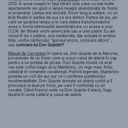
2013. În acea noapte în faţa intrării unei case cu mai multe
apartamente am găsit o lampă neagră abandonată de fostul
ei proprietar. Lampa era stricată. Picior lung și subțire, cu un
braț flexibil în partea de sus ce era defect. Partea de jos, pe
care se sprijinea lampa și în care stătea transformatorul
avea o formă înteresantă asemănătoare cu aceea a unui
O.Z.N. din filmele vechi americane sau a unei pălării. Eu am
văzut în ea o pălărie, una medievală, dar actuală în acelaşi
timp, vorba cântecului: “gunoiul unora, comoara altora” ,
sau
comoara lui Don Quijote?!
Miguel de Cervantes
în opera sa,
Don Quijote de la Mancha
,
povestește de un frizer care și-a pus vasul de alamă în cap
pentru a se proteja de ploaie. Don Quijote insistă că acel
vas este coiful magic al lui Mambrino, un rege maur fictiv,
celebrat în romanele cavalerești. Potrivit legendei, Mambrino
poseda un coif din aur pur ce-i conferea purtătorului
invulnerabilitate. Don Quijote dorește să obțină coiful şi îl
provoacă la duel pe frizer, pe care îl confundă cu un
cavaler. Când frizerul vede ca Don Quijote îl atacă, fuge,
lăsând în urmă catârul și vasul de alamă.