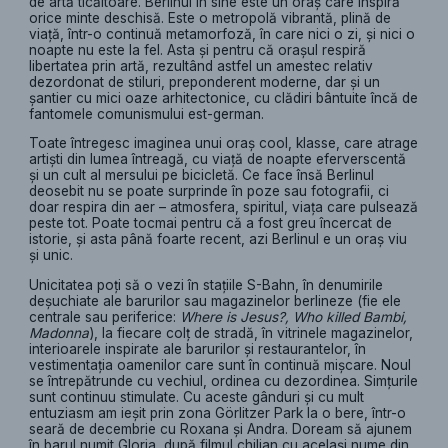
de artă ticăitoare. Berlinul în sine este un oraș care inspiră
orice minte deschisă. Este o metropolă vibrantă, plină de
viață, într-o continuă metamorfoză, în care nici o zi, și nici o
noapte nu este la fel. Asta și pentru că orașul respiră
libertatea prin artă, rezultând astfel un amestec relativ
dezordonat de stiluri, preponderent moderne, dar și un
şantier cu mici oaze arhitectonice, cu clădiri bântuite încă de
fantomele comunismului est-german.
Toate întregesc imaginea unui oraş cool, klasse, care atrage
artiști din lumea întreagă, cu viață de noapte eferverscentă
și un cult al mersului pe bicicletă. Ce face însă Berlinul
deosebit nu se poate surprinde în poze sau fotografii, ci
doar respira din aer – atmosfera, spiritul, viaţa care pulsează
peste tot. Poate tocmai pentru că a fost greu încercat de
istorie, şi asta până foarte recent, azi Berlinul e un oraş viu
și unic.
Unicitatea poți să o vezi în staţiile S-Bahn, în denumirile
deșuchiate ale barurilor sau magazinelor berlineze (fie ele
centrale sau periferice:
Where is Jesus?, Who killed Bambi,
Madonna
), la fiecare colț de stradă, în vitrinele magazinelor,
interioarele inspirate ale barurilor și restaurantelor, în
vestimentația oamenilor care sunt în continuă mișcare. Noul
se întrepătrunde cu vechiul, ordinea cu dezordinea. Simțurile
sunt continuu stimulate. Cu aceste gânduri și cu mult
entuziasm am ieșit prin zona Görlitzer Park la o bere, într-o
seară de decembrie cu Roxana şi Andra. Doream să ajunem
în barul numit Gloria, după
filmul chilian
cu același nume din