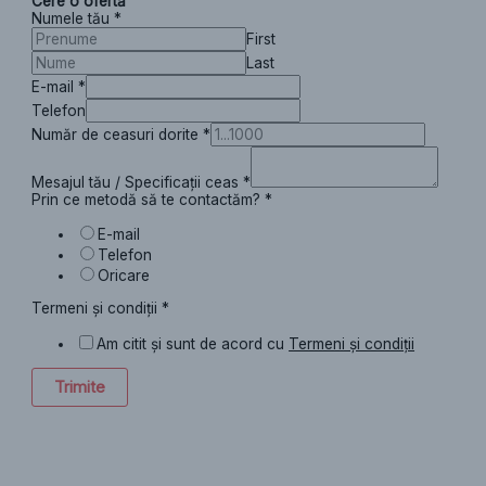
Cere o ofertă
Numele tău
*
First
Last
E-mail
*
Telefon
Număr de ceasuri dorite
*
Mesajul tău / Specificații ceas
*
Prin ce metodă să te contactăm?
*
E-mail
Telefon
Oricare
Termeni și condiții
*
Am citit și sunt de acord cu
Termeni și condiții
Trimite