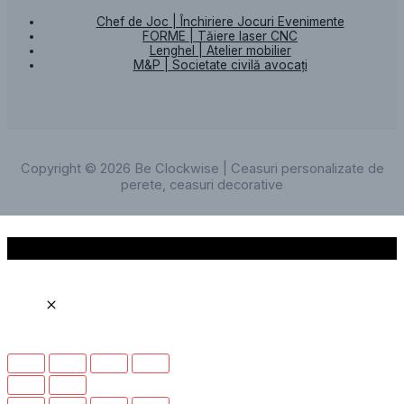
Chef de Joc | Închiriere Jocuri Evenimente
FORME | Tăiere laser CNC
Lenghel | Atelier mobilier
M&P | Societate civilă avocați
Copyright © 2026 Be Clockwise | Ceasuri personalizate de
perete, ceasuri decorative
Scroll to Top