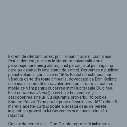
Extrem de ofertant, acest prim roman modern, cum a mai
fost el denumit, a impus în literatura universală două
personaje care merg alături, unul pe cal, altul pe măgar, şi
care au căpătat în timp statut de simbol. Cervantes a publicat
primul volum al cărții sale în 1605. Faptul că este cea mai
vândută carte din toate timpurile, dovedește că Don Quijote
este mai mult decât un cavaler aventurier, care se bate cu
morile de vânt pentru cucerirea inimii iubitei sale Dulcinea.
Este un
modus vivendi
, o invitaţie la aventură şi la
descoperirea sinelui. Cu siguranță proverbul folosit de
Sancho Panza “Cine poate pune câmpului poartă?” reflectă
măreția acestei cărți și poate a acestui ceas de perete,
inspirat din povestea lui Cervantes şi a cavalerului său
rătăcitor.
Ceasul de perete al lui Don Quijote reprezintă îmbinarea