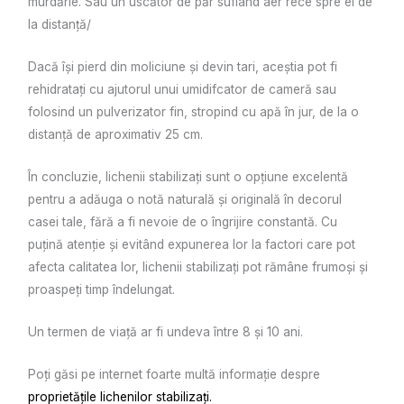
murdărie. Sau un uscător de păr suflând aer rece spre ei de
la distanță/
Dacă își pierd din moliciune și devin tari, aceștia pot fi
rehidratați cu ajutorul unui umidifcator de cameră sau
folosind un pulverizator fin, stropind cu apă în jur, de la o
distanță de aproximativ 25 cm.
În concluzie, lichenii stabilizați sunt o opțiune excelentă
pentru a adăuga o notă naturală și originală în decorul
casei tale, fără a fi nevoie de o îngrijire constantă. Cu
puțină atenție și evitând expunerea lor la factori care pot
afecta calitatea lor, lichenii stabilizați pot rămâne frumoși și
proaspeți timp îndelungat.
Un termen de viață ar fi undeva între 8 și 10 ani.
Poți găsi pe internet foarte multă informație despre
proprietățile lichenilor stabilizați.