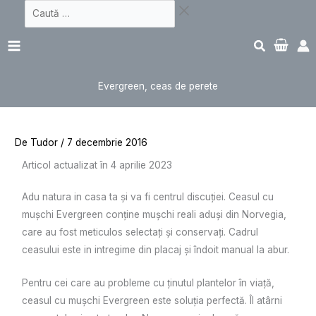
Sari
Caută
Scroll
la
…
Main
to
conținut
Menu
Top
Evergreen, ceas de perete
De
Tudor
/
7 decembrie 2016
Articol actualizat în 4 aprilie 2023
Adu natura in casa ta și va fi centrul discuției. Ceasul cu
mușchi Evergreen conține mușchi reali aduși din Norvegia,
care au fost meticulos selectați și conservați. Cadrul
ceasului este in intregime din placaj și îndoit manual la abur.
Pentru cei care au probleme cu ținutul plantelor în viață,
ceasul cu mușchi Evergreen este soluția perfectă. Îl atârni