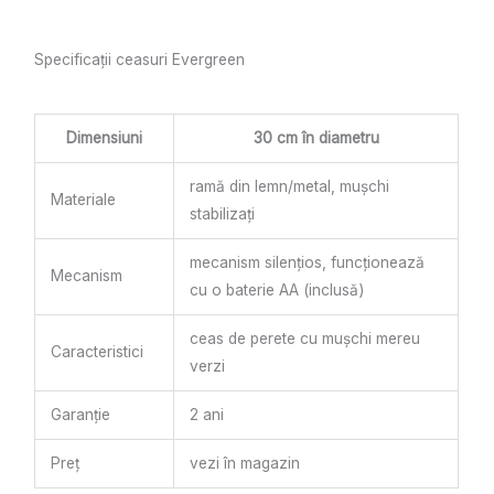
Specificații ceasuri Evergreen
Dimensiuni
30 cm în diametru
ramă din lemn/metal, mușchi
Materiale
stabilizați
mecanism silențios, funcționează
Mecanism
cu o baterie AA (inclusă)
ceas de perete cu mușchi mereu
Caracteristici
verzi
Garanție
2 ani
Preț
vezi în magazin