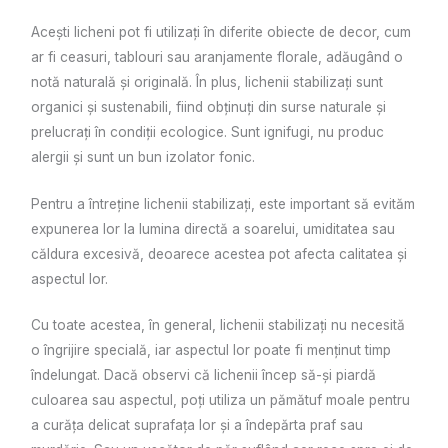
Acești licheni pot fi utilizați în diferite obiecte de decor, cum
ar fi ceasuri, tablouri sau aranjamente florale, adăugând o
notă naturală și originală. În plus, lichenii stabilizați sunt
organici și sustenabili, fiind obținuți din surse naturale și
prelucrați în condiții ecologice. Sunt ignifugi, nu produc
alergii și sunt un bun izolator fonic.
Pentru a întreține lichenii stabilizați, este important să evităm
expunerea lor la lumina directă a soarelui, umiditatea sau
căldura excesivă, deoarece acestea pot afecta calitatea și
aspectul lor.
Cu toate acestea, în general, lichenii stabilizați nu necesită
o îngrijire specială, iar aspectul lor poate fi menținut timp
îndelungat. Dacă observi că lichenii încep să-și piardă
culoarea sau aspectul, poți utiliza un pămătuf moale pentru
a curăța delicat suprafața lor și a îndepărta praf sau