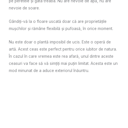
pe peretele și gata treaba. Nu are nevoie de apă, nu are
nevoie de soare.
Gândiți-vă la o floare uscată doar că are proprietățile
mușchilor și rămâne flexibilă și pufoasă, în orice moment.
Nu este doar o plantă imposibil de ucis. Este o operă de
artă. Acest ceas este perfect pentru orice iubitor de natura.
În cazul în care vremea este rea afară, unul dintre aceste
ceasuri va face să vă simțiți mai puțin limitat. Acesta este un
mod minunat de a aduce exteriorul înăuntru.