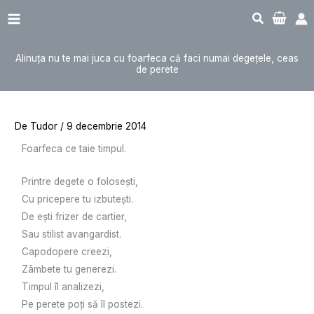
Sari
Main
la
Menu
conținut
Alinuța nu te mai juca cu foarfeca că faci numai degețele, ceas
de perete
De
Tudor
/
9 decembrie 2014
Foarfeca ce taie timpul.
Printre degete o folosești,
Cu pricepere tu izbutești.
De ești frizer de cartier,
Sau stilist avangardist.
Capodopere creezi,
Zâmbete tu generezi.
Timpul îl analizezi,
Pe perete poți să îl postezi.