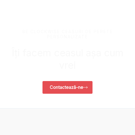
BE CLOCKWISE CEASURI DE PERETE
PERSONALIZATE
Îți facem ceasul așa cum
vrei
Contactează-ne