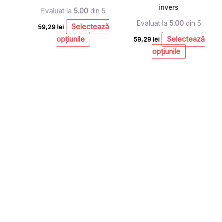
invers
Evaluat la
5.00
din 5
Evaluat la
5.00
din 5
Selectează
59,29
lei
opțiunile
Selectează
59,29
lei
opțiunile
Acest
produs
are
mai
multe
variații.
Opțiunile
pot
fi
alese
în