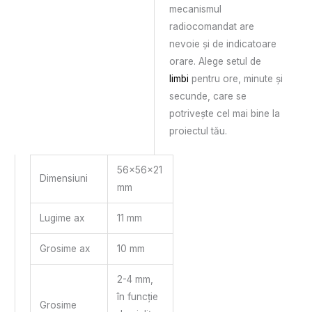
mecanismul
radiocomandat are
nevoie și de indicatoare
orare. Alege setul de
limbi
pentru ore, minute și
secunde, care se
potrivește cel mai bine la
proiectul tău.
56x56x21
Dimensiuni
mm
Lugime ax
11 mm
Grosime ax
10 mm
2-4 mm,
în funcție
Grosime