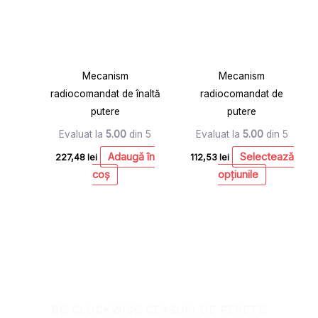
pagina
produsului.
Mecanism
Mecanism
radiocomandat de înaltă
radiocomandat de
putere
putere
Evaluat la
5.00
din 5
Evaluat la
5.00
din 5
Adaugă în
Selectează
227,48
lei
112,53
lei
coș
opțiunile
BE CLOCKWISE CEASURI DE PERETE