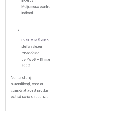
încercări.
Mulțumesc pentru
indicații!
Evaluat la
5
din 5
stefan slezer
(proprietar
verificat)
–
16 mai
2022
Numai clienții
autentificați, care au
cumpărat acest produs,
pot să scrie o recenzie.