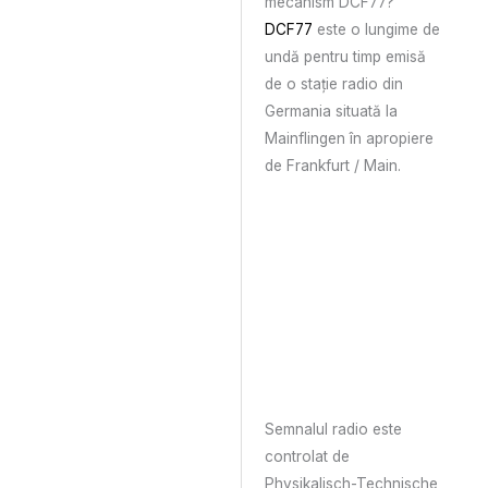
mecanism DCF77?
DCF77
este o lungime de
undă pentru timp emisă
de o stație radio din
Germania situată la
Mainflingen în apropiere
de Frankfurt / Main.
Semnalul radio este
controlat de
Physikalisch-Technische