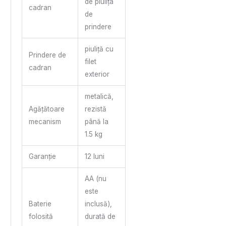
de piulița
cadran
de
prindere
piuliță cu
Prindere de
filet
cadran
exterior
metalică,
Agățătoare
rezistă
mecanism
până la
1.5 kg
Garanție
12 luni
AA (nu
este
Baterie
inclusă),
folosită
durată de