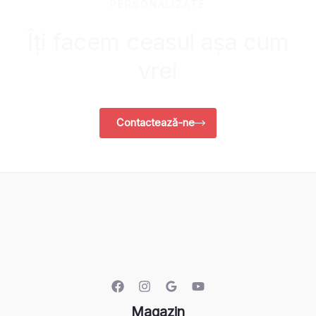
PERSONALIZATE
Îți facem ceasul așa cum
vrei
Contactează-ne
Magazin