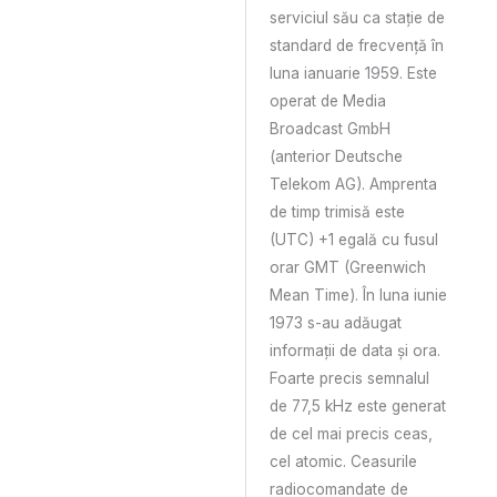
serviciul său ca stație de
standard de frecvență în
luna ianuarie 1959. Este
operat de Media
Broadcast GmbH
(anterior Deutsche
Telekom AG). Amprenta
de timp trimisă este
(UTC) +1 egală cu fusul
orar GMT (Greenwich
Mean Time). În luna iunie
1973 s-au adăugat
informații de data și ora.
Foarte precis semnalul
de 77,5 kHz este generat
de cel mai precis ceas,
cel atomic. Ceasurile
radiocomandate de