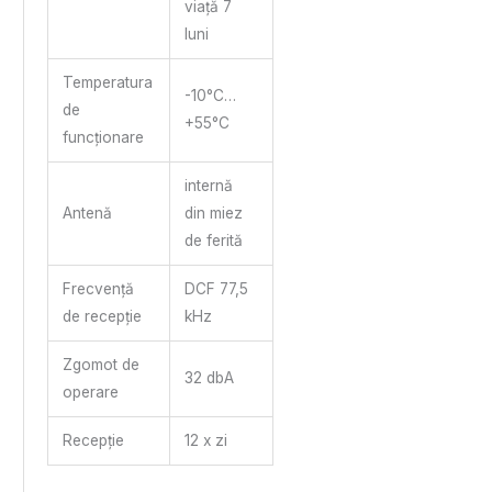
viață 7
luni
Temperatura
-10°C…
de
+55°C
funcționare
internă
Antenă
din miez
de ferită
Frecvență
DCF 77,5
de recepție
kHz
Zgomot de
32 dbA
operare
Recepție
12 x zi