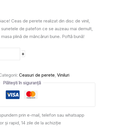
ce! Ceas de perete realizat din disc de vinil,
a sunetele de patefon ce se auzeau mai demult,
 la masa plină de mâncăruri bune. Poftă bună!
+
Categorii:
Ceasuri de perete
,
Viniluri
Plătești în siguranță
răspundem prin e-mail, telefon sau whatsapp
or și rapid, 14 zile de la achiziție