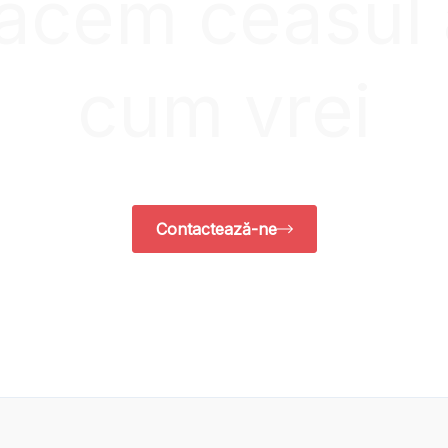
 facem ceasul
cum vrei
Contactează-ne