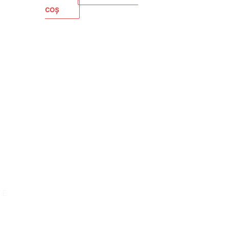
coș
TE