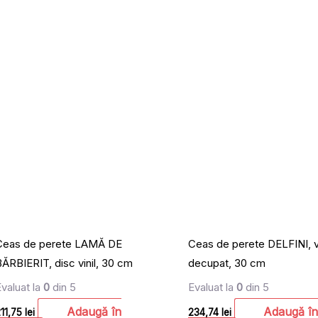
Ceas de perete LAMĂ DE
Ceas de perete DELFINI, vi
BĂRBIERIT, disc vinil, 30 cm
decupat, 30 cm
Evaluat la
0
din 5
Evaluat la
0
din 5
Adaugă în
Adaugă în
211,75
lei
234,74
lei