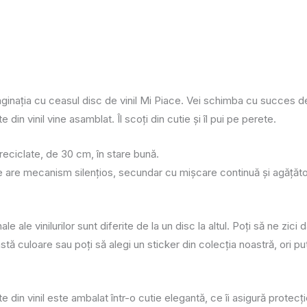
ginația cu ceasul disc de vinil Mi Piace. Vei schimba cu succes de
din vinil vine asamblat. Îl scoți din cutie și îl pui pe perete.
reciclate, de 30 cm, în stare bună.
 are mecanism silenţios, secundar cu mişcare continuă și agățătoa
nale ale vinilurilor sunt diferite de la un disc la altul. Poți să ne z
tă culoare sau poți să alegi un sticker din colecția noastră, ori p
 din vinil este ambalat într-o cutie elegantă, ce îi asigură protecți