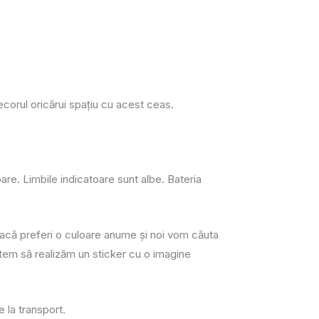
corul oricărui spaţiu cu acest ceas.
re. Limbile indicatoare sunt albe. Bateria
ici dacă preferi o culoare anume și noi vom căuta
utem să realizăm un sticker cu o imagine
e la transport.