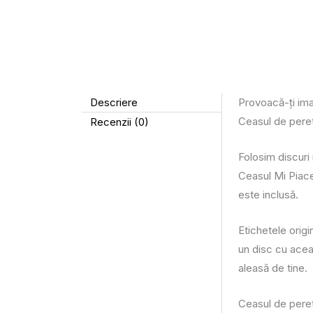
Descriere
Provoacă-ți ima
Ceasul de perete 
Recenzii (0)
Folosim discuri 
Ceasul Mi Piace
este inclusă.
Etichetele origi
un disc cu aceas
aleasă de tine.
Ceasul de perete