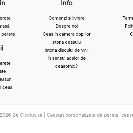
in
Info
erete
Comenzi și livrare
Terme
 masă
Despre noi
Poli
 perete
Ceas în camera copiilor
C
Istoria ceasului​
ii
Istoria discului de vinil
În sensul acelor de
erete
ceasornic?
ate
easuri
bi ceas
2026 Be Clockwise | Ceasuri personalizate de perete, ceasu