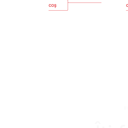
coș
B