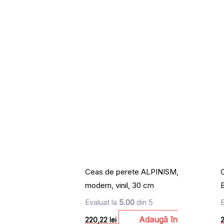
Ceas de perete ALPINISM,
modern, vinil, 30 cm
Evaluat la
5.00
din 5
Adaugă în
220,22
lei