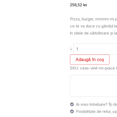
256,52
lei
Pizza, burger, mmmm mi pia
ce te va duce cu gândul l
în zilele de sărbătoare și
-
Adaugă în coș
SKU:
ceas-vinil-mi-piace
Ai vreo întrebare? Îți 
Posibilitate de retur, uș