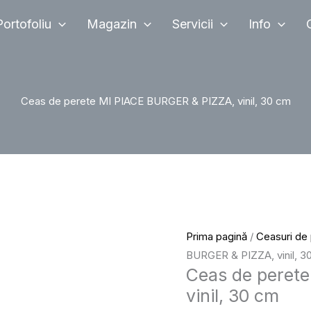
Cantitate
Portofoliu
Magazin
Servicii
Info
Ceas
de
perete
MI
Ceas de perete MI PIACE BURGER & PIZZA, vinil, 30 cm
PIACE
BURGER
&
PIZZA,
vinil,
30
cm
Prima pagină
/
Ceasuri de
BURGER & PIZZA, vinil, 3
Ceas de peret
vinil, 30 cm