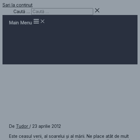
Sari la conținut
Caută …
Main Menu
Ceas de perete, Ore scrise în
stele
De
Tudor
/
23 aprilie 2012
Este ceasul verii, al soarelui și al mării. Ne place atât de mult