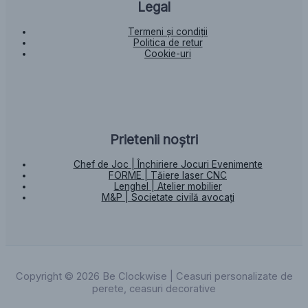
Legal
Termeni și condiții
Politica de retur
Cookie-uri
Prietenii noștri
Chef de Joc | Închiriere Jocuri Evenimente
FORME | Tăiere laser CNC
Lenghel | Atelier mobilier
M&P | Societate civilă avocați
Copyright © 2026 Be Clockwise | Ceasuri personalizate de
perete, ceasuri decorative