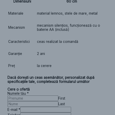
Dimensiuni
60 cm
Materiale
material lemnos, stele de mare, metal
mecanism silențios, funcționează cu o
Mecanism
baterie AA (inclusă)
Caracteristici
ceas realizat la comandă
Garanție
2 ani
Preț
la cerere
Dacă dorești un ceas asemănător, personalizat după
specificațiile tale, completează formularul următor
Cere o ofertă
Numele tău
*
First
Last
E-mail
*