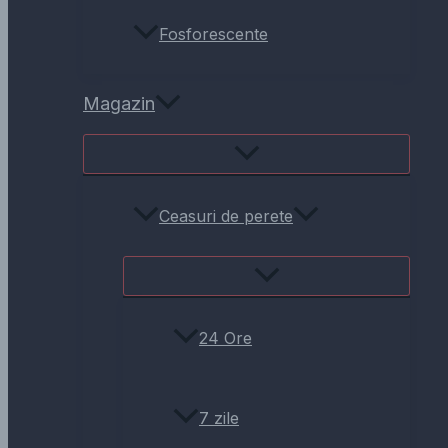
Fosforescente
Magazin
Ceasuri de perete
24 Ore
7 zile