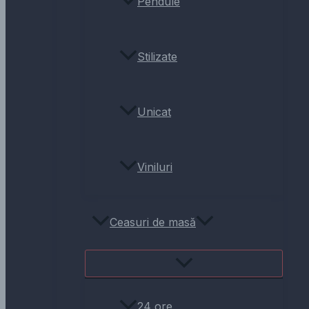
Pendule
Stilizate
Unicat
Viniluri
Ceasuri de masă
24 ore