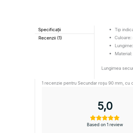
Specificații
Tip indi
Culoare:
Recenzii (1)
Lungime:
Material:
Lungimea secund
1 recenzie pentru
Secundar roșu 90 mm, cu c
5,0
Based on 1 review