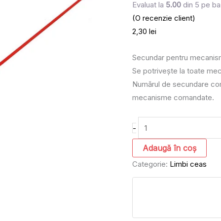
Evaluat la
5.00
din 5 pe ba
(O recenzie client)
2,30
lei
Secundar pentru mecanism
Se potrivește la toate me
Numărul de secundare com
mecanisme comandate.
-
Adaugă în coș
Categorie:
Limbi ceas