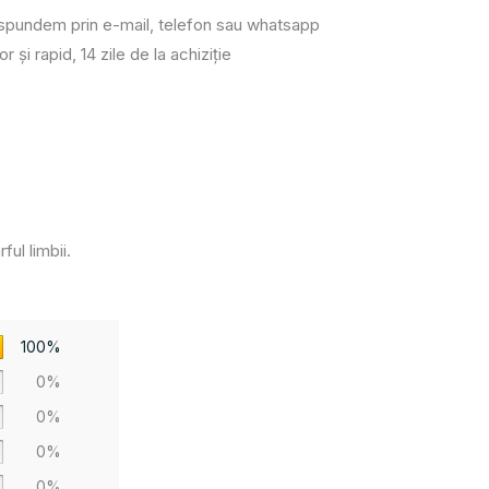
răspundem prin e-mail, telefon sau whatsapp
or și rapid, 14 zile de la achiziție
ul limbii.
100%
0%
0%
0%
0%