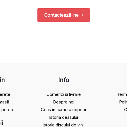
Contactează-ne
in
Info
erete
Comenzi și livrare
Terme
 masă
Despre noi
Poli
 perete
Ceas în camera copiilor
C
Istoria ceasului​
ii
Istoria discului de vinil