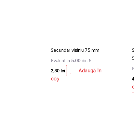
Secundar vișiniu 75 mm
S
Evaluat la
5.00
din 5
Adaugă în
2,30
lei
coș
4