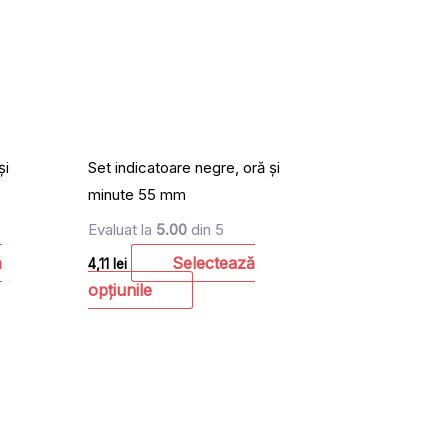
multe
variații.
Opțiunile
pot
fi
alese
în
și
Set indicatoare negre, oră și
pagina
minute 55 mm
produsului.
Evaluat la
5.00
din 5
ă
Selectează
4,11
lei
opțiunile