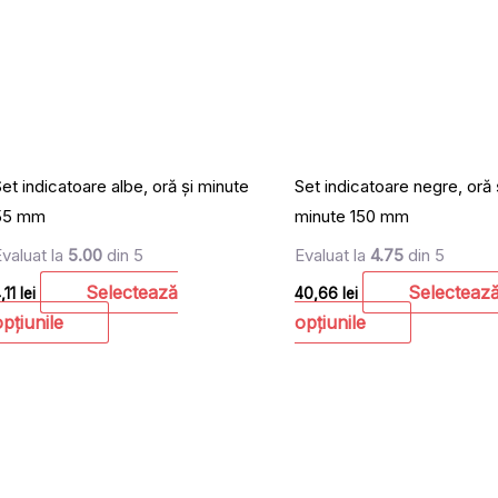
multe
multe
variații.
variații.
Opțiunile
Opțiunile
pot
pot
fi
fi
alese
alese
în
în
et indicatoare albe, oră și minute
Set indicatoare negre, oră 
pagina
pagina
55 mm
minute 150 mm
produsului.
produsului.
Evaluat la
5.00
din 5
Evaluat la
4.75
din 5
Selectează
Selecteaz
,11
lei
40,66
lei
opțiunile
opțiunile