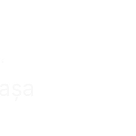
TE
 așa