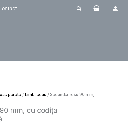
Contact
ceas perete
/
Limbi ceas
/ Secundar roșu 90 mm,
90 mm, cu codița
ă