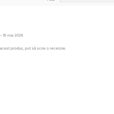
–
16 mai 2026
 acest produs, pot să scrie o recenzie.
Acest
Acest
produs
produs
are
are
mai
mai