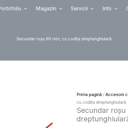
Cantitate
Portofoliu
Magazin
Servicii
Info
Secundar
roșu
90
mm,
Secundar roșu 90 mm, cu codița dreptunghiulară
cu
codița
dreptunghiulară
Prima pagină
/
Accesorii 
cu codița dreptunghiulară
Secundar roșu 
dreptunghiular