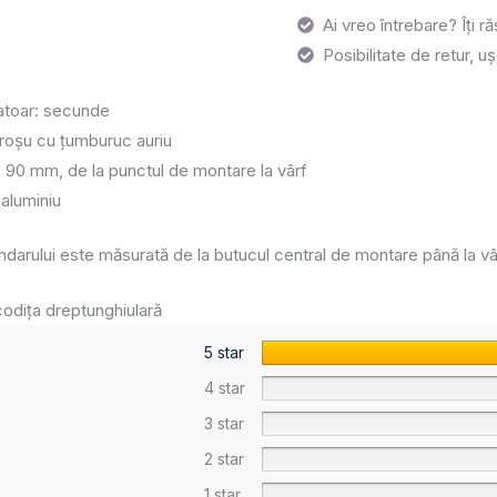
Ai vreo întrebare? Îți 
Posibilitate de retur, uș
catoar: secunde
 roșu cu țumburuc auriu
 90 mm, de la punctul de montare la vârf
 aluminiu
arului este măsurată de la butucul central de montare până la vârf
odița dreptunghiulară
5 star
4 star
3 star
2 star
1 star