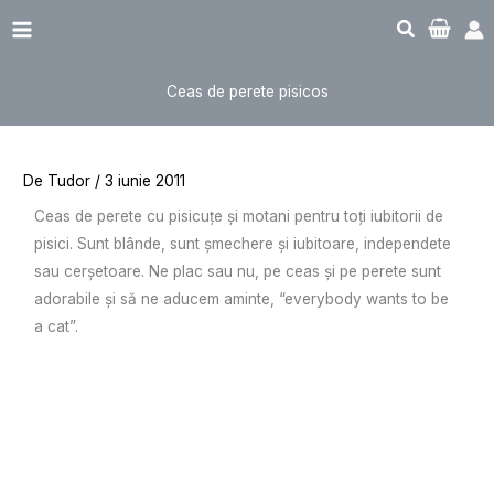
Sari
Main
la
Menu
conținut
Ceas de perete pisicos
De
Tudor
/
3 iunie 2011
Ceas de perete cu pisicuțe și motani pentru toți iubitorii de
pisici. Sunt blânde, sunt șmechere și iubitoare, independete
sau cerșetoare. Ne plac sau nu, pe ceas și pe perete sunt
adorabile și să ne aducem aminte, “everybody wants to be
a cat”.