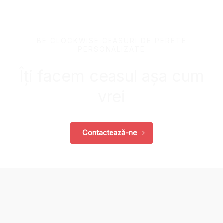
BE CLOCKWISE CEASURI DE PERETE
PERSONALIZATE
Îți facem ceasul așa cum
vrei
Contactează-ne