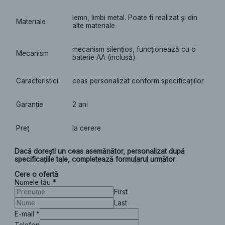
lemn, limbi metal. Poate fi realizat și din
Materiale
alte materiale
mecanism silențios, funcționează cu o
Mecanism
baterie AA (inclusă)
Caracteristici
ceas personalizat conform specificațiilor
Garanție
2 ani
Preț
la cerere
Dacă dorești un ceas asemănător, personalizat după
specificațiile tale, completează formularul următor
Cere o ofertă
Numele tău
*
First
Last
E-mail
*
Telefon