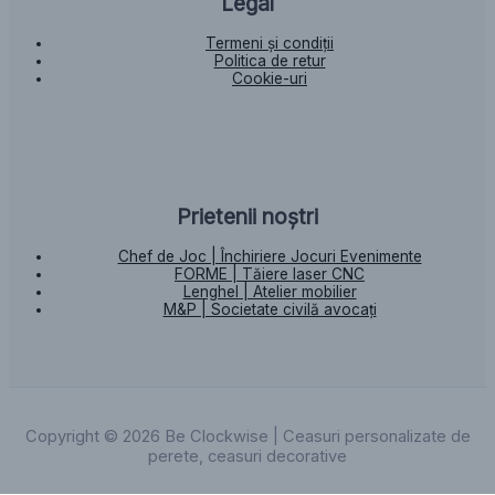
Legal
Termeni și condiții
Politica de retur
Cookie-uri
Prietenii noștri
Chef de Joc | Închiriere Jocuri Evenimente
FORME | Tăiere laser CNC
Lenghel | Atelier mobilier
M&P | Societate civilă avocați
Copyright © 2026 Be Clockwise | Ceasuri personalizate de
perete, ceasuri decorative