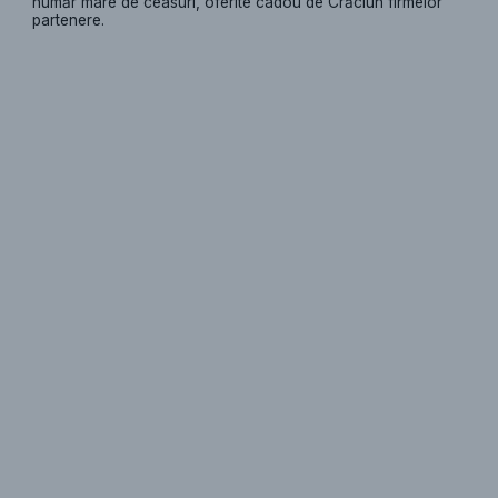
număr mare de ceasuri, oferite cadou de Crăciun firmelor
partenere.