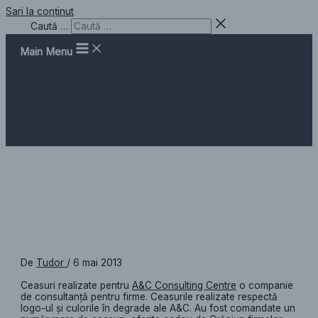
Sari la conținut
Caută …
Main Menu
Ceas de perete A&C Consulting
De
Tudor
/
6 mai 2013
Ceasuri realizate pentru
A&C Consulting Centre
o companie
de consultanță pentru firme. Ceasurile realizate respectă
logo-ul și culorile în degrade ale A&C. Au fost comandate un