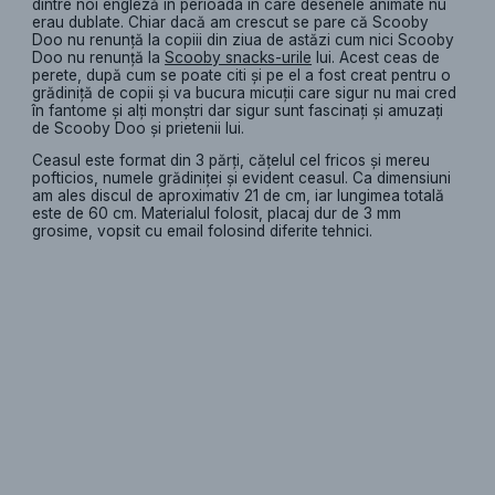
dintre noi engleză în perioada în care desenele animate nu
erau dublate. Chiar dacă am crescut se pare că Scooby
Doo nu renunță la copiii din ziua de astăzi cum nici Scooby
Doo nu renunță la
Scooby snacks-urile
lui. Acest ceas de
perete, după cum se poate citi și pe el a fost creat pentru o
grădiniță de copii și va bucura micuții care sigur nu mai cred
în fantome și alți monștri dar sigur sunt fascinați și amuzați
de Scooby Doo și prietenii lui.
Ceasul este format din 3 părți, cățelul cel fricos și mereu
pofticios, numele grădiniței și evident ceasul. Ca dimensiuni
am ales discul de aproximativ 21 de cm, iar lungimea totală
este de 60 cm. Materialul folosit, placaj dur de 3 mm
grosime, vopsit cu email folosind diferite tehnici.