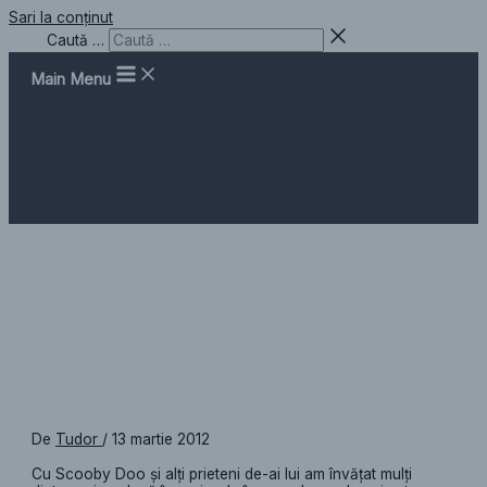
Sari la conținut
Caută …
Main Menu
Scooby Doo ceas de perete
grădiniță
De
Tudor
/
13 martie 2012
Cu Scooby Doo și alți prieteni de-ai lui am învățat mulți