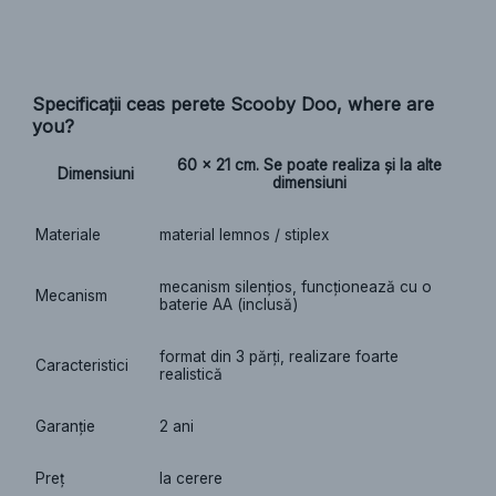
Specificații ceas perete Scooby Doo, where are
you?
60 x 21 cm. Se poate realiza și la alte
Dimensiuni
dimensiuni
Materiale
material lemnos / stiplex
mecanism silențios, funcționează cu o
Mecanism
baterie AA (inclusă)
format din 3 părți, realizare foarte
Caracteristici
realistică
Garanție
2 ani
Preț
la cerere