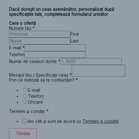
Dacă dorești un ceas asemănător, personalizat după
specificațiile tale, completează formularul următor
Cere o ofertă
Numele tău
*
First
Last
E-mail
*
Telefon
Număr de ceasuri dorite
*
Mesajul tău / Specificații ceas
*
Prin ce metodă să te contactăm?
*
E-mail
Telefon
Oricare
Termeni și condiții
*
Am citit și sunt de acord cu
Termeni și condiții
Trimite