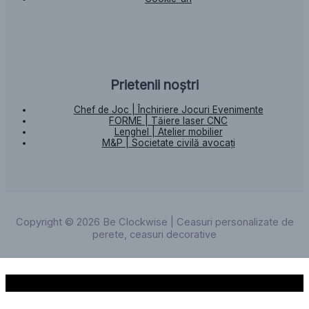
Prietenii noștri
Chef de Joc | Închiriere Jocuri Evenimente
FORME | Tăiere laser CNC
Lenghel | Atelier mobilier
M&P | Societate civilă avocați
Copyright © 2026 Be Clockwise | Ceasuri personalizate de
perete, ceasuri decorative
Scroll to Top