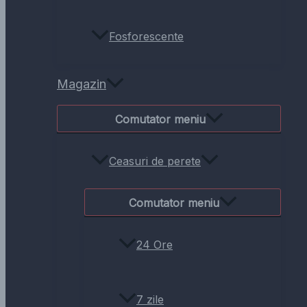
Fosforescente
Magazin
Comutator meniu
Ceasuri de perete
Comutator meniu
24 Ore
7 zile