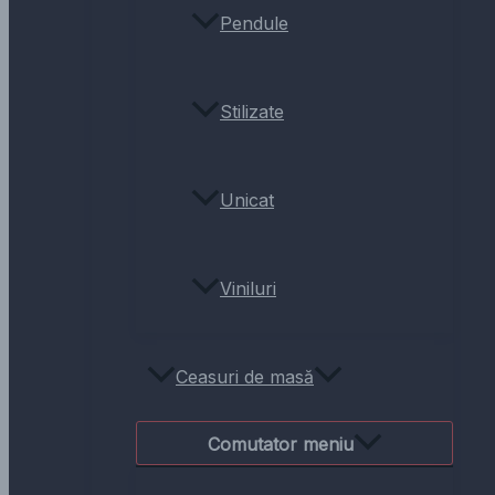
Pendule
Stilizate
Unicat
Viniluri
Ceasuri de masă
Comutator meniu