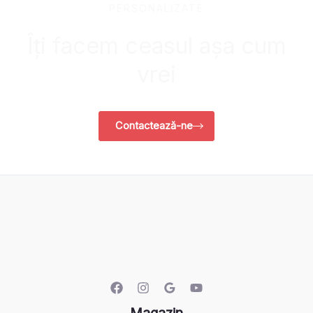
PERSONALIZATE
Îți facem ceasul așa cum
vrei
Contactează-ne