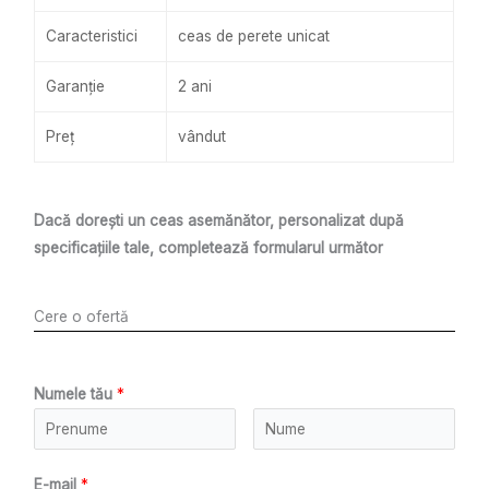
Caracteristici
ceas de perete unicat
Garanție
2 ani
Preț
vândut
Dacă dorești un ceas asemănător, personalizat după
specificațiile tale, completează formularul următor
Cere o ofertă
Numele tău
*
E-mail
*