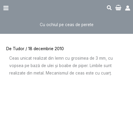
Sari
Main
la
Menu
conținut
Cu ochiul pe ceas de perete
De
Tudor
/
18 decembrie 2010
Ceas unicat realizat din lemn cu grosimea de 3 mm, cu
vopsea pe bază de ulei şi boabe de piper. Limbile sunt
realizate din metal. Mecanismul de ceas este cu cuarţ.