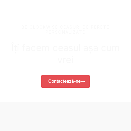
BE CLOCKWISE CEASURI DE PERETE
PERSONALIZATE
Îți facem ceasul așa cum
vrei
Contactează-ne