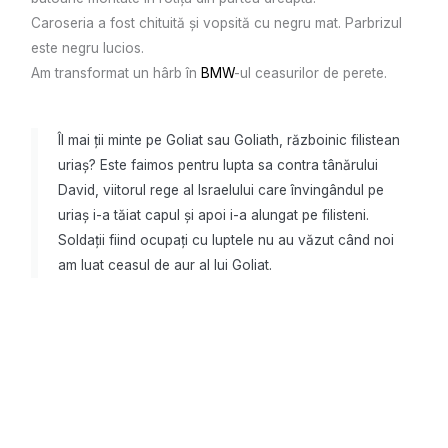
Caroseria a fost chituită și vopsită cu negru mat. Parbrizul
este negru lucios.
Am transformat un hârb în
BMW
-ul ceasurilor de perete.
Îl mai ții minte pe Goliat sau Goliath, războinic filistean
uriaș? Este faimos pentru lupta sa contra tânărului
David, viitorul rege al Israelului care învingândul pe
uriaș i-a tăiat capul și apoi i-a alungat pe filisteni.
Soldații fiind ocupați cu luptele nu au văzut când noi
am luat ceasul de aur al lui Goliat.