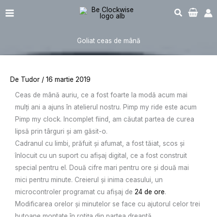
Sari
Main
la
Menu
conținut
Goliat ceas de mână
De
Tudor
/
16 martie 2019
Ceas de mână auriu, ce a fost foarte la modă acum mai
mulți ani a ajuns în atelierul nostru. Pimp my ride este acum
Pimp my clock. Incomplet fiind, am căutat partea de curea
lipsă prin târguri și am găsit-o.
Cadranul cu limbi, prăfuit și afumat, a fost tăiat, scos și
înlocuit cu un suport cu afișaj digital, ce a fost construit
special pentru el. Două cifre mari pentru ore și două mai
mici pentru minute. Creierul și inima ceasului, un
microcontroler programat cu afișaj de
24 de ore
.
Modificarea orelor și minutelor se face cu ajutorul celor trei
butoane montate în rotița din partea dreaptă.