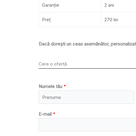
Garanție
2 ani
Preț
270 lei
Dacă dorești un ceas asemănător, personalizat 
Cere o ofertă
Numele tău
*
E-mail
*