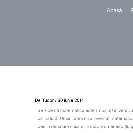
Sari
Acasă
la
conținut
De
Tudor
/
30 iunie 2014
Se zice că matematica este limbajul Universulu
din natură. Umanitatea nu a inventat matematica
des în denatură chiar și la corpul omenesc (lungi