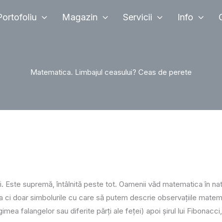
Portofoliu
Magazin
Servicii
Info
Matematica. Limbajul ceasului? Ceas de perete
i. Este supremă, întâlnită peste tot. Oamenii văd matematica în na
 ci doar simbolurile cu care să putem descrie observațiile matemat
mea falangelor sau diferite părți ale feței) apoi șirul lui Fibonacci,