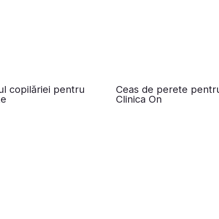
l copilăriei pentru
Ceas de perete pentr
te
Clinica On