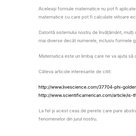
Aceleași formule matematice nu pot fi aplicate 
matematice cu care pot fi calculate viitoare ec
Datorită sistemului nostru de învățământ, mulț
mai diverse decât numerele, inclusiv formele 
Matematica este un limbaj care ne va ajuta să 
Câteva articole interesante de citit:
http://www.livescience.com/37704-phi-golden
http://www.scientificamerican.com/article/is
La fel și acest ceas de perete care pare abstrac
fenomenelor din jurul nostru.