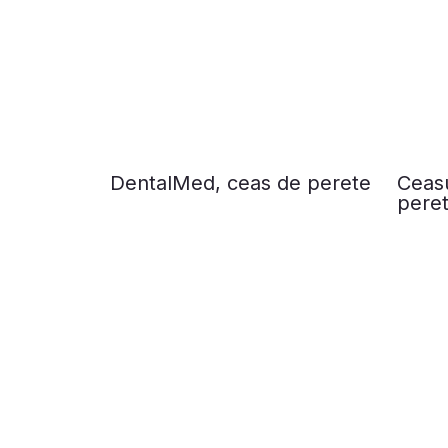
DentalMed, ceas de perete
Ceasu
pere