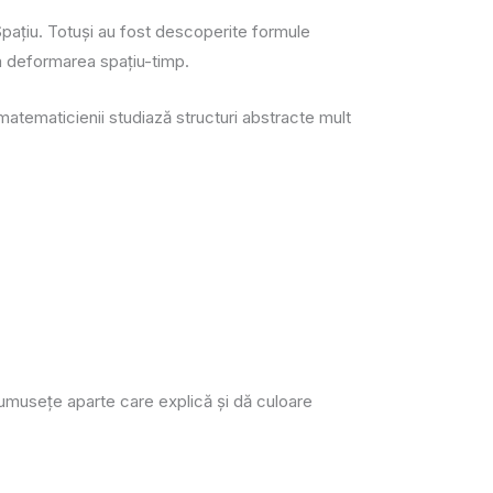
 Spațiu. Totuși au fost descoperite formule
la deformarea spațiu-timp.
atematicienii studiază structuri abstracte mult
frumusețe aparte care explică și dă culoare