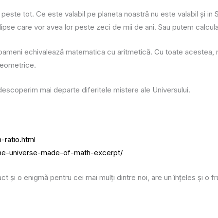
peste tot. Ce este valabil pe planeta noastră nu este valabil și in
lipse care vor avea lor peste zeci de mii de ani. Sau putem calcu
i oameni echivalează matematica cu aritmetică. Cu toate acestea, m
geometrice.
descoperim mai departe diferitele mistere ale Universului.
-ratio.html
-the-universe-made-of-math-excerpt/
t și o enigmă pentru cei mai mulți dintre noi, are un înțeles și o 