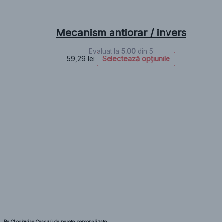
Mecanism antiorar / invers
Evaluat la
5.00
din 5
Selectează opțiunile
59,29
lei
Be CLockwise Ceasuri de perete personalizate