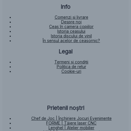
Info
Comenzi și livrare
Despre noi
Ceas în camera copiilor
Istoria ceasului​
Istoria discului de vinil
În sensul acelor de ceasornic?
Legal
Termeni și condiții
Politica de retur
Cookie-uri
Prietenii noștri
Chef de Joc | Închiriere Jocuri Evenimente
FORME | Tăiere laser CNC
Lenghel | Atelier mobilier