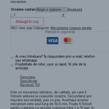
mecanism.
Grosime cadran
Anulează
+
-
Adaugă în coș
SKU:
mec-pas
Categorie:
Mecanisme ceasuri perete
Plătești în siguranță
Ai vreo întrebare? Îți răspundem prin e-mail, telefon
sau whatsapp
Posibilitate de retur, ușor și rapid, 14 zile de la
achiziție
Descriere
Specificații
Recenzii (13)
Este un mecanism silențios, de calitate, pe care îl
folosim adesea la ceasurile noastre. Secundarul are
mișcare secvențială, pas cu pas. Avantajul acestui
mecanism este axul lung de 19,6 mm. Poate fi folosit
pentru cadrane cu grosimi cuprinse între 1 și 15 mm, în