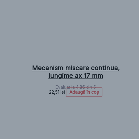
Mecanism miscare continua,
lungime ax 17 mm
Evaluat la
4.86
din 5
Adaugă în coș
22,51
lei