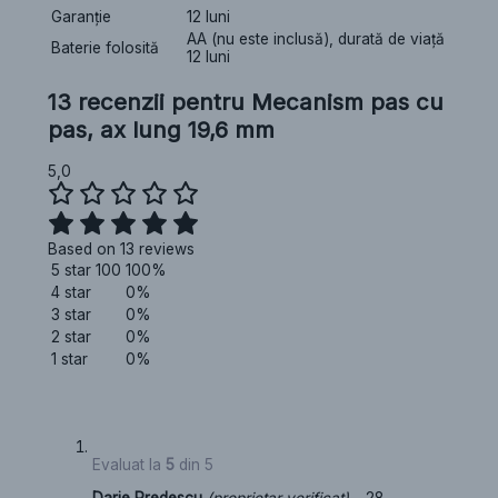
Garanție
12 luni
AA (nu este inclusă), durată de viață
Baterie folosită
12 luni
13 recenzii pentru
Mecanism pas cu
pas, ax lung 19,6 mm
5,0
Based on 13 reviews
5 star
100
100%
4 star
0%
3 star
0%
2 star
0%
1 star
0%
Evaluat la
5
din 5