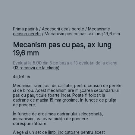
Prima pagină
/
Accesorii ceas perete
/
Mecanisme
ceasuri perete
/ Mecanism pas cu pas, ax lung 19,6 mm
Mecanism pas cu pas, ax lung
19,6 mm
Evaluat la
5.00
din 5 pe baza a
13
evaluări de la clienți
(
13
recenzii de la clienți)
45,98
lei
Mecanism silențios, de calitate, pentru ceasuri de perete
și de birou. Acest mecanism are mișcarea secundarului
pas cu pas, ticăie foarte încet. Poate fi folosit la
cadrane de maxim 15 mm grosime, în funcție de piulița
de prindere.
În funcție de grosimea cadranului selecționată,
mecanismul va avea piulița de prindere
corespunzătoare.
Alege și un set de
limbi indicatoare
pentru acest