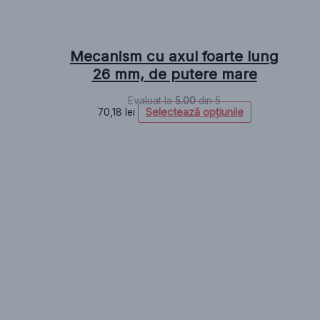
Mecanism cu axul foarte lung
26 mm, de putere mare
Evaluat la
5.00
din 5
Selectează opțiunile
70,18
lei