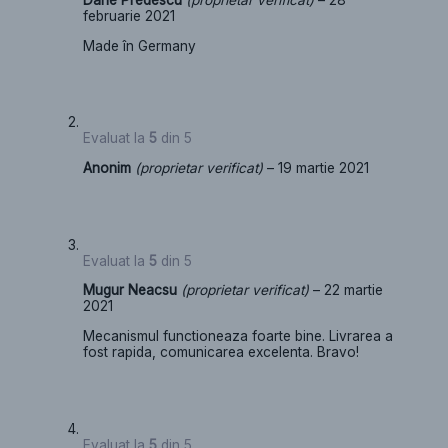
Darie Predescu
(proprietar verificat)
–
28
februarie 2021
Made în Germany
Evaluat la
5
din 5
Anonim
(proprietar verificat)
–
19 martie 2021
Evaluat la
5
din 5
Mugur Neacsu
(proprietar verificat)
–
22 martie
2021
Mecanismul functioneaza foarte bine. Livrarea a
fost rapida, comunicarea excelenta. Bravo!
Evaluat la
5
din 5