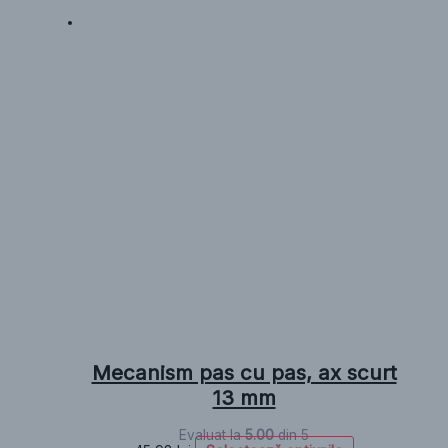
Mecanism pas cu pas, ax scurt
13 mm
Evaluat la
5.00
din 5