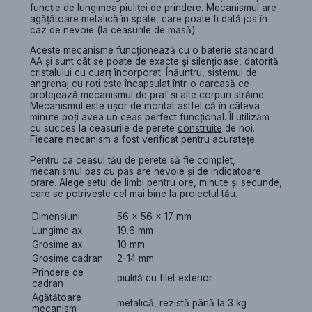
funcție de lungimea piuliței de prindere. Mecanismul are
agățătoare metalică în spate, care poate fi dată jos în
caz de nevoie (la ceasurile de masă).
Aceste mecanisme funcționează cu o baterie standard
AA și sunt cât se poate de exacte și silențioase, datorită
cristalului cu
cuarț
încorporat. Înăuntru, sistemul de
angrenaj cu roți este încapsulat într-o carcasă ce
protejează mecanismul de praf și alte corpuri străine.
Mecanismul este ușor de montat astfel că în câteva
minute poți avea un ceas perfect funcțional. Îl utilizăm
cu succes la ceasurile de perete
construite
de noi.
Fiecare mecanism a fost verificat pentru acuratețe.
Pentru ca ceasul tău de perete să fie complet,
mecanismul pas cu pas are nevoie și de indicatoare
orare. Alege setul de
limbi
pentru ore, minute și secunde,
care se potrivește cel mai bine la proiectul tău.
Dimensiuni
56 x 56 x 17 mm
Lungime ax
19.6 mm
Grosime ax
10 mm
Grosime cadran
2-14 mm
Prindere de
piuliță cu filet exterior
cadran
Agătătoare
metalică, rezistă până la 3 kg
mecanism