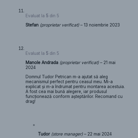
Evaluat la
5
din 5
Stefan
(proprietar verificat)
–
13 noiembrie 2023
Evaluat la
5
din 5
Manole Andrada
(proprietar verificat)
–
21 mai
2024
Domnul Tudor Petrican m-a ajutat să aleg
mecanismul perfect pentru ceasul meu. Mi-a
explicat și m-a îndrumat pentru montarea acestuia.
A fost cea mai bună alegere, iar produsul
funcționează conform așteptărilor. Recomand cu
drag!
Tudor
(store manager)
–
22 mai 2024