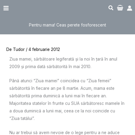
Sari
Main
la
Menu
conținut
Pentru mama! Ceas perete fosforescent
De
Tudor
/
4 februarie 2012
Ziua mamei, sărbătoare legiferată și la noi în țară în anul
2009 și prima dată sărbătorită în mai 2010.
Până atunci “Ziua mamei” coincidea cu “Ziua femeii”
sărbătorită în fiecare an pe 8 martie. Acum, mama este
sărbătorită prima duminică a lunii mai în fiecare an.
Majoritatea statelor în frunte cu SUA sărbătoresc mamele în
a doua duminică a lunii mai, ceea ce la noi coincide cu
“Ziua tatălui”.
Nu ar trebui să avem nevoie de o lege pentru a ne aduce