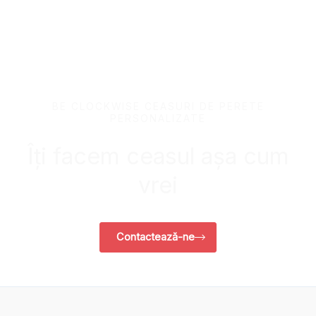
BE CLOCKWISE CEASURI DE PERETE
PERSONALIZATE
Îți facem ceasul așa cum
vrei
Contactează-ne