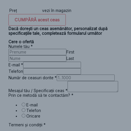
Preț
vezi în magazin
CUMPĂRĂ acest ceas
Dacă dorești un ceas asemănător, personalizat după
specificațiile tale, completează formularul următor
Cere o ofertă
Numele tău
*
First
Last
E-mail
*
Telefon
Număr de ceasuri dorite
*
Mesajul tău / Specificații ceas
*
Prin ce metodă să te contactăm?
*
E-mail
Telefon
Oricare
Termeni și condiții
*