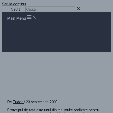
Sari la conținut
Caută …
Main Menu
Prototip Technowood, Ceas de
perete placaj Okume
De
Tudor
/
23 septembrie 2019
Prototipul de față este unul din mai multe realizate pentru