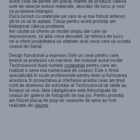
acest ceas de perete din placaj. Înainte de produce câteva
sute de obiecte testezi materiale, abordări de lucru și vezi
ce probleme întâmpini.
Dacă lucrezi cu materiale pe care le-ai mai folosit anterior
știi la ce să te aștepți. Totuși pentru acest prototip am
întâmpinat câteva probleme.
Am căutat să oferim un model simplu dar care să
impresioneze, să aibă ceva deosebit. Iar tehnica de lucru
ne-a oferit posibilitatea să obținem acel ceva care să scoată
ceasul din banal.
Design funcțional și expresiv. Este un ceas pentru care,
lemnul se pretează cel mai bine. Am botezat acest model
Technowood după numele
companiei
pentru care am
realizat o serie mai numeroasă de ceasuri. Este o firmă
specializată în scule profesionale pentru lemn și furnizarea
acestora. În proiectarea și ofertarea acestui ceas am ținut
cont de domeniul de activitate al Technowood iar ideile au
început să vină. Idee câștigătoare este întruchipată de
ceasul din galeria de fotografii de mai jos. Pentru prototip
am folosit placaj de plop iar ceasurile de serie au fost
realizate din
okume
.