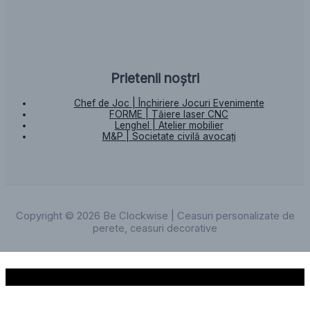
Prietenii noștri
Chef de Joc | Închiriere Jocuri Evenimente
FORME | Tăiere laser CNC
Lenghel | Atelier mobilier
M&P | Societate civilă avocați
Copyright © 2026 Be Clockwise | Ceasuri personalizate de
perete, ceasuri decorative
Scroll to Top