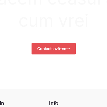
cum vrei
Contactează-ne
in
Info