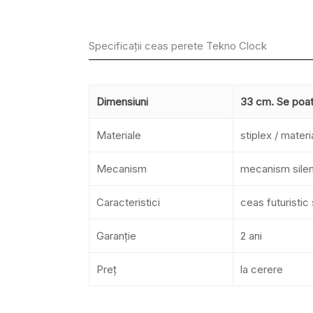
Specificații ceas perete Tekno Clock
Dimensiuni
33 cm. Se poate
Materiale
stiplex / mater
Mecanism
mecanism silenț
Caracteristici
ceas futuristic
Garanție
2 ani
Preț
la cerere