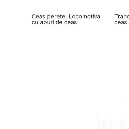
Ceas perete, Locomotiva
Trand
cu aburi de ceas
ceas
B
Îți