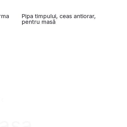
erma
Pipa timpului, ceas antiorar,
pentru masă
TE
 așa