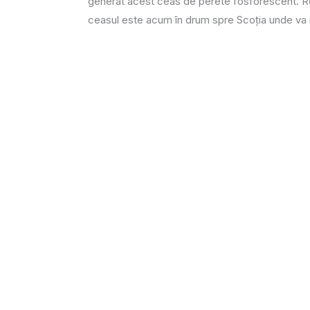
generat acest ceas de perete fosforescent. Reț
ceasul este acum în drum spre Scoția unde va