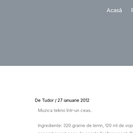
Sari
Acasă
la
conținut
De
Tudor
/
27 ianuarie 2012
Muzica tekno într-un ceas.
Ingrediente: 320 grame de lemn, 120 ml de vopse