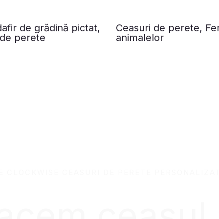
Ceasuri de perete, F
afir de grădină pictat,
animalelor
 de perete
E CLOCKWISE CEASURI DE PERETE PERSONALIZA
 facem ceasul