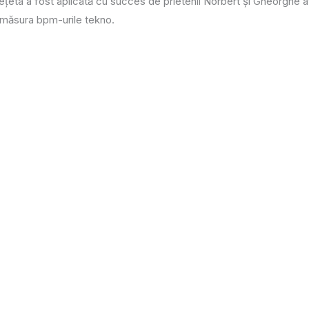
eta a fost aplicată cu succes de prietenii Norbert și Gheorghe afl
 măsura bpm-urile tekno.