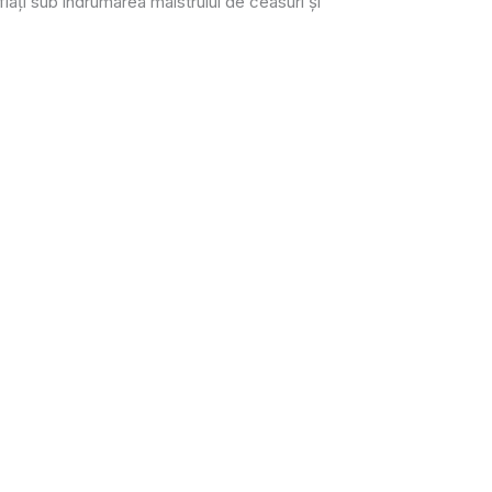
ați sub îndrumarea maistrului de ceasuri și