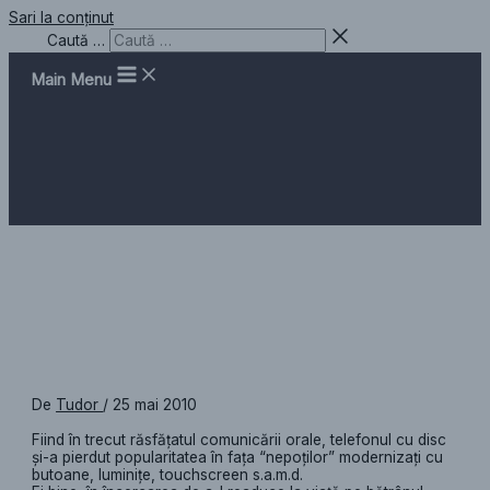
Sari la conținut
Caută …
Main Menu
Ceas Teleclock pentru masă
De
Tudor
/
25 mai 2010
Fiind în trecut răsfăţatul comunicării orale, telefonul cu disc
şi-a pierdut popularitatea în faţa “nepoţilor” modernizaţi cu
butoane, luminiţe, touchscreen s.a.m.d.