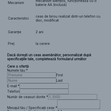
mecanism silențios, funcționează cu o
Mecanism
baterie AA (inclusă)
ceas de birou realizat dintr-un telefon cu
Caracteristici
disc, modificat
Garanție
2 ani
Preț
la cerere
Dacă dorești un ceas asemănător, personalizat după
specificațiile tale, completează formularul următor
Cere o ofertă
Numele tău
*
First
Last
E-mail
*
Telefon
Număr de ceasuri dorite
*
Mesajul tău / Specificații ceas
*