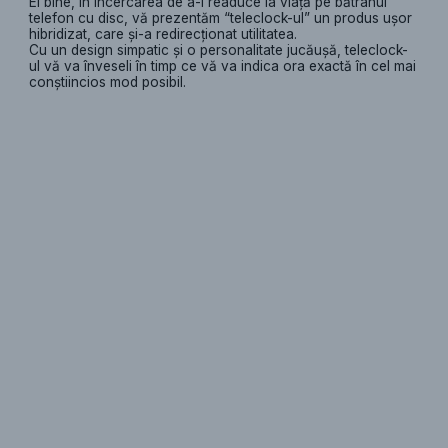
Ei bine, în încercarea de a-l readuce la viaţă pe bătrânul
telefon cu disc, vă prezentăm “teleclock-ul” un produs uşor
hibridizat, care şi-a redirecţionat utilitatea.
Cu un design simpatic şi o personalitate jucăuşă, teleclock-
ul vă va înveseli în timp ce vă va indica ora exactă în cel mai
conştiincios mod posibil.