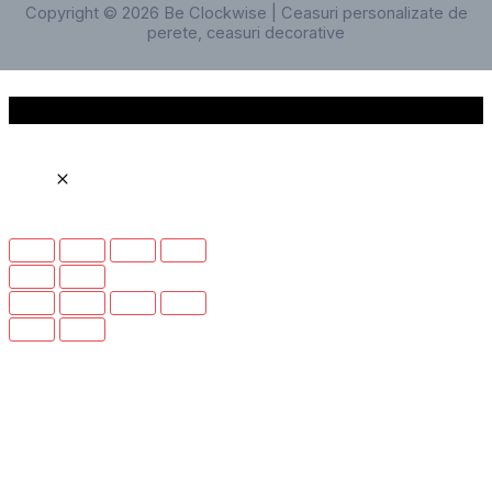
Copyright © 2026 Be Clockwise | Ceasuri personalizate de
perete, ceasuri decorative
Scroll to Top