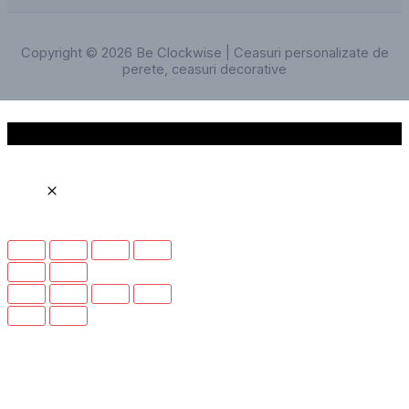
Copyright © 2026 Be Clockwise | Ceasuri personalizate de
perete, ceasuri decorative
Scroll to Top