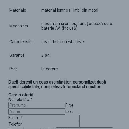
Materiale
material lemnos, limbi din metal
mecanism silențios, funcționează cu o
Mecanism
baterie AA (inclusă)
Caracteristici
ceas de birou whatever
Garanție
2 ani
Preț
la cerere
Dacă dorești un ceas asemănător, personalizat după
specificațiile tale, completează formularul următor
Cere o ofertă
Numele tău
*
First
Last
E-mail
*
Telefon