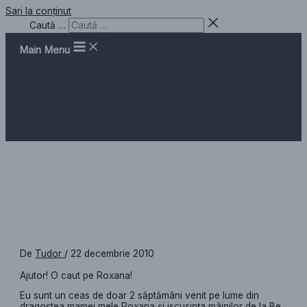
Sari la conținut
Caută …
Main Menu
Ceas de masă, Whatever
De
Tudor
/
22 decembrie 2010
Ajutor! O caut pe Roxana!
Eu sunt un ceas de doar 2 săptămâni venit pe lume din
dragostea mamei mele Roxana şi iscusinţa mâinilor de la Be