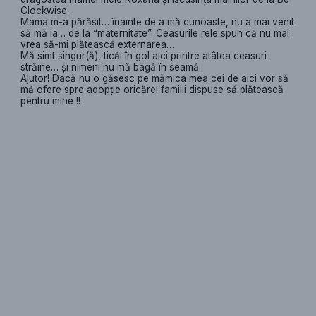
Clockwise.
Mama m-a părăsit… înainte de a mă cunoaste, nu a mai venit
să mă ia… de la “maternitate”. Ceasurile rele spun că nu mai
vrea să-mi plătească externarea…
Mă simt singur(ă), ticăi în gol aici printre atâtea ceasuri
străine… şi nimeni nu mă bagă în seamă.
Ajutor! Dacă nu o găsesc pe mămica mea cei de aici vor să
mă ofere spre adopţie oricărei familii dispuse să plătească
pentru mine !!